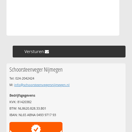
Versturen »
Schoorsteenveger Nijmegen
Tel: 024-2042424
M:
info@schoorsteenvegersnijmegen.nl
Bedrijfsgegevens
KVK: 81420382
BTW: NL8620.828.33.B01
IBAN: NL65 ABNA 0493 9717 93