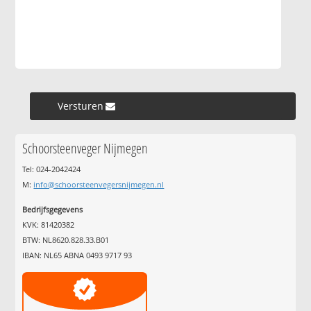
Versturen »
Schoorsteenveger Nijmegen
Tel: 024-2042424
M:
info@schoorsteenvegersnijmegen.nl
Bedrijfsgegevens
KVK: 81420382
BTW: NL8620.828.33.B01
IBAN: NL65 ABNA 0493 9717 93