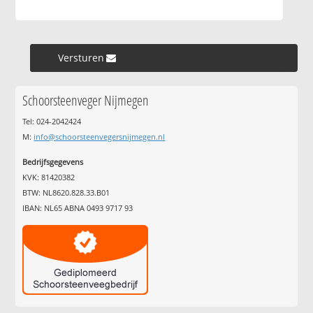
Versturen »
Schoorsteenveger Nijmegen
Tel: 024-2042424
M:
info@schoorsteenvegersnijmegen.nl
Bedrijfsgegevens
KVK: 81420382
BTW: NL8620.828.33.B01
IBAN: NL65 ABNA 0493 9717 93