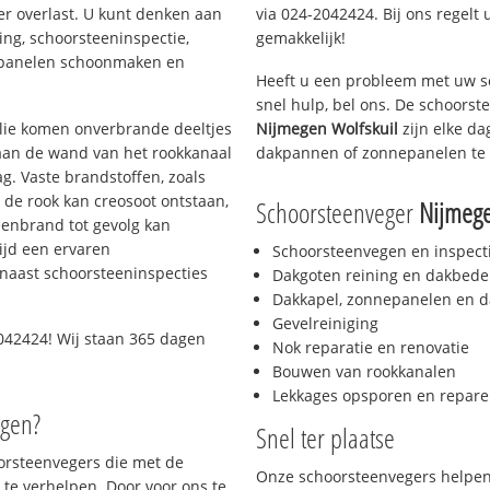
er overlast. U kunt denken aan
via 024-2042424. Bij ons regelt 
ing, schoorsteeninspectie,
gemakkelijk!
nepanelen schoonmaken en
Heeft u een probleem met uw s
snel hulp, bel ons. De schoors
 olie komen onverbrande deeltjes
Nijmegen Wolfskuil
zijn elke da
 aan de wand van het rookkanaal
dakpannen of zonnepanelen te 
g. Vaste brandstoffen, zoals
t de rook kan creosoot ontstaan,
Schoorsteenveger
Nijmege
enbrand tot gevolg kan
ijd een ervaren
Schoorsteenvegen en inspect
naast schoorsteeninspecties
Dakgoten reining en dakbede
Dakkapel, zonnepanelen en d
Gevelreiniging
042424! Wij staan 365 dagen
Nok reparatie en renovatie
Bouwen van rookkanalen
Lekkages opsporen en repare
egen?
Snel ter plaatse
oorsteenvegers die met de
Onze schoorsteenvegers helpen 
te verhelpen. Door voor ons te