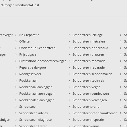
n Nijmegen Neerbosch-Oost
›
›
›
teenveger
Nok reparatie
Schoorsteen lekkage
S
›
›
›
Offerte
Schoorsteen metselen
S
›
›
›
r
Onderhoud Schoorsteen
Schoorsteen onderhoud
S
›
›
›
eger
Prijsopgave
Schoorsteen plaatsen
S
›
›
›
Professionele schoorsteenveger
Schoorsteen renovatie
S
›
›
›
Reparatie dakgoot
Schoorsteen reparatie
S
›
›
›
Rookgasafvoer
Schoorsteen schoonmaken
S
›
›
›
Rookkanaal
Schoorsteen techniek
S
›
›
›
Rookkanaal aanleggen
Schoorsteen vegen
S
›
›
›
Rookkanaal laten vegen
Schoorsteen vernieuwen
S
›
›
›
Rookkanalen aanleggen
Schoorsteen vervangen
S
›
›
›
Schoorsteen
Schoorsteenbrand
S
›
›
›
Schoorsteen advies
Schoorsteenbrand voorkomen
S
›
›
›
einigen
Schoorsteen diagnose
Schoorsteeninspectie
S
›
›
›
er
Schoorsteen frezen
Schoorsteenkanaal
Ta