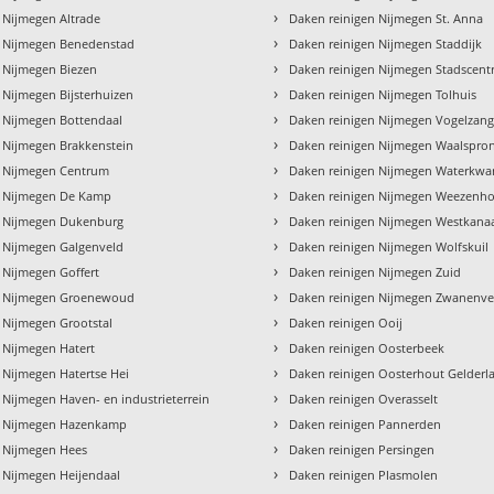
›
 Nijmegen Altrade
Daken reinigen Nijmegen St. Anna
›
n Nijmegen Benedenstad
Daken reinigen Nijmegen Staddijk
›
 Nijmegen Biezen
Daken reinigen Nijmegen Stadscen
›
 Nijmegen Bijsterhuizen
Daken reinigen Nijmegen Tolhuis
›
 Nijmegen Bottendaal
Daken reinigen Nijmegen Vogelzan
›
 Nijmegen Brakkenstein
Daken reinigen Nijmegen Waalspro
›
n Nijmegen Centrum
Daken reinigen Nijmegen Waterkwar
›
n Nijmegen De Kamp
Daken reinigen Nijmegen Weezenho
›
n Nijmegen Dukenburg
Daken reinigen Nijmegen Westkanaa
›
n Nijmegen Galgenveld
Daken reinigen Nijmegen Wolfskuil
›
 Nijmegen Goffert
Daken reinigen Nijmegen Zuid
›
n Nijmegen Groenewoud
Daken reinigen Nijmegen Zwanenve
›
 Nijmegen Grootstal
Daken reinigen Ooij
›
 Nijmegen Hatert
Daken reinigen Oosterbeek
›
 Nijmegen Hatertse Hei
Daken reinigen Oosterhout Gelderl
›
 Nijmegen Haven- en industrieterrein
Daken reinigen Overasselt
›
n Nijmegen Hazenkamp
Daken reinigen Pannerden
›
n Nijmegen Hees
Daken reinigen Persingen
›
 Nijmegen Heijendaal
Daken reinigen Plasmolen