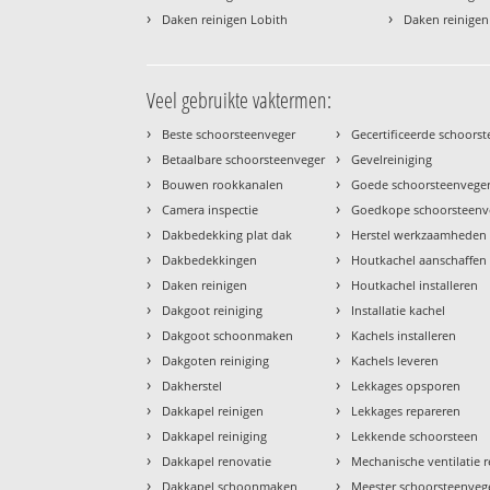
›
›
Daken reinigen Lobith
Daken reinige
Veel gebruikte vaktermen:
›
›
Beste schoorsteenveger
Gecertificeerde schoors
›
›
Betaalbare schoorsteenveger
Gevelreiniging
›
›
Bouwen rookkanalen
Goede schoorsteenvege
›
›
Camera inspectie
Goedkope schoorsteenv
›
›
Dakbedekking plat dak
Herstel werkzaamheden
›
›
Dakbedekkingen
Houtkachel aanschaffen
›
›
Daken reinigen
Houtkachel installeren
›
›
Dakgoot reiniging
Installatie kachel
›
›
Dakgoot schoonmaken
Kachels installeren
›
›
Dakgoten reiniging
Kachels leveren
›
›
Dakherstel
Lekkages opsporen
›
›
Dakkapel reinigen
Lekkages repareren
›
›
Dakkapel reiniging
Lekkende schoorsteen
›
›
Dakkapel renovatie
Mechanische ventilatie r
›
›
Dakkapel schoonmaken
Meester schoorsteenveg