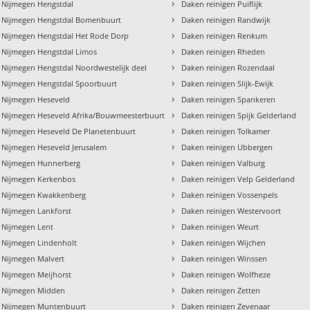
›
 Nijmegen Hengstdal
Daken reinigen Puiflijk
›
n Nijmegen Hengstdal Bomenbuurt
Daken reinigen Randwijk
›
n Nijmegen Hengstdal Het Rode Dorp
Daken reinigen Renkum
›
n Nijmegen Hengstdal Limos
Daken reinigen Rheden
›
 Nijmegen Hengstdal Noordwestelijk deel
Daken reinigen Rozendaal
›
n Nijmegen Hengstdal Spoorbuurt
Daken reinigen Slijk-Ewijk
›
n Nijmegen Heseveld
Daken reinigen Spankeren
›
n Nijmegen Heseveld Afrika/Bouwmeesterbuurt
Daken reinigen Spijk Gelderland
›
 Nijmegen Heseveld De Planetenbuurt
Daken reinigen Tolkamer
›
 Nijmegen Heseveld Jerusalem
Daken reinigen Ubbergen
›
n Nijmegen Hunnerberg
Daken reinigen Valburg
›
n Nijmegen Kerkenbos
Daken reinigen Velp Gelderland
›
n Nijmegen Kwakkenberg
Daken reinigen Vossenpels
›
 Nijmegen Lankforst
Daken reinigen Westervoort
›
 Nijmegen Lent
Daken reinigen Weurt
›
 Nijmegen Lindenholt
Daken reinigen Wijchen
›
 Nijmegen Malvert
Daken reinigen Winssen
›
 Nijmegen Meijhorst
Daken reinigen Wolfheze
›
n Nijmegen Midden
Daken reinigen Zetten
›
n Nijmegen Muntenbuurt
Daken reinigen Zevenaar