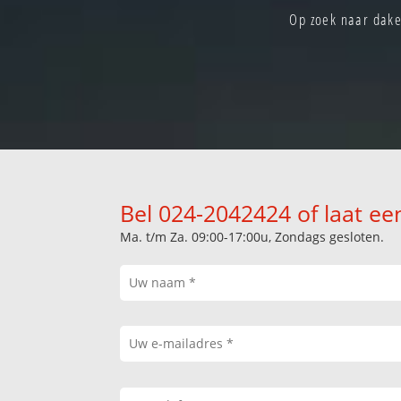
Op zoek naar dake
Bel 024-2042424 of laat ee
Ma. t/m Za. 09:00-17:00u, Zondags gesloten.