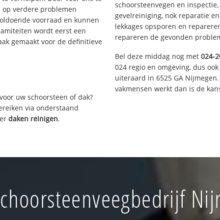
schoorsteenvegen en inspectie,
s op verdere problemen
gevelreiniging, nok reparatie e
voldoende voorraad en kunnen
lekkages opsporen en repareren.
lamiteiten wordt eerst een
repareren de gevonden problem
aak gemaakt voor de definitieve
Bel deze middag nog met
024-2
024 regio en omgeving, dus ook 
uiteraard in 6525 GA Nijmegen.
vakmensen werkt dan is de kans
voor uw schoorsteen of dak?
bereiken via onderstaand
ver
daken reinigen
.
choorsteenveegbedrijf Nij