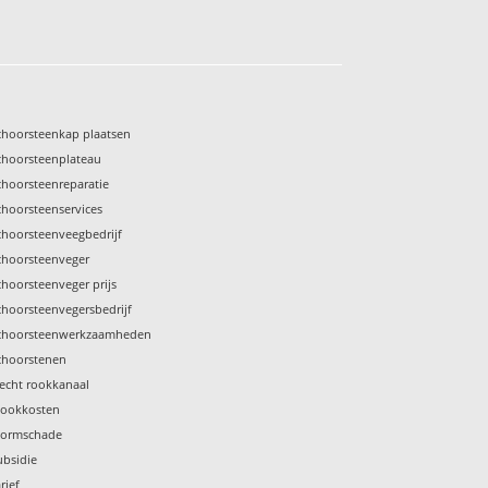
choorsteenkap plaatsen
choorsteenplateau
choorsteenreparatie
choorsteenservices
choorsteenveegbedrijf
choorsteenveger
choorsteenveger prijs
choorsteenvegersbedrijf
choorsteenwerkzaamheden
choorstenen
lecht rookkanaal
tookkosten
tormschade
ubsidie
rief