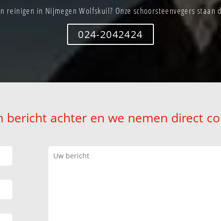
n reinigen in Nijmegen Wolfskuil? Onze schoorsteenvegers staan di
024-2042424
n bericht achter en we nemen direct co