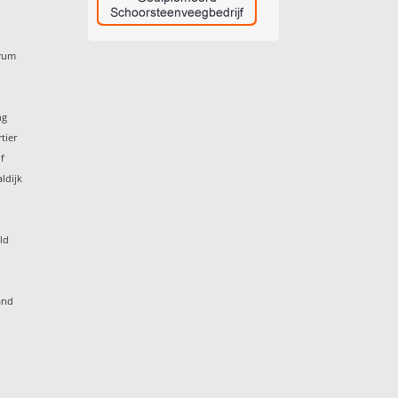
trum
g
ng
tier
f
ldijk
ld
and