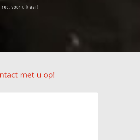
rect voor u klaar!
ntact met u op!