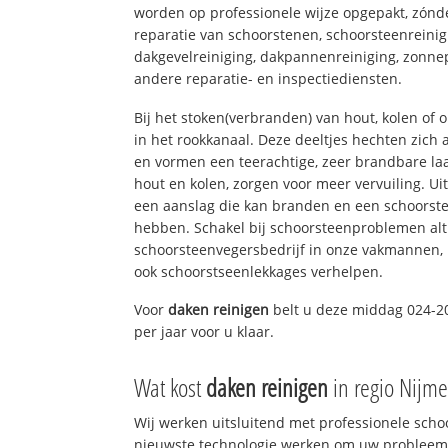
worden op professionele wijze opgepakt, zónd
reparatie van schoorstenen, schoorsteenreinig
dakgevelreiniging, dakpannenreiniging, zon
andere reparatie- en inspectiediensten.
Bij het stoken(verbranden) van hout, kolen of
in het rookkanaal. Deze deeltjes hechten zich
en vormen een teerachtige, zeer brandbare laa
hout en kolen, zorgen voor meer vervuiling. Ui
een aanslag die kan branden en een schoorste
hebben. Schakel bij schoorsteenproblemen alt
schoorsteenvegersbedrijf in onze vakmannen, 
ook schoorstseenlekkages verhelpen.
Voor
daken reinigen
belt u deze middag 024-2
per jaar voor u klaar.
Wat kost
daken reinigen
in regio Nijm
Wij werken uitsluitend met professionele sch
nieuwste technologie werken om uw probleem 