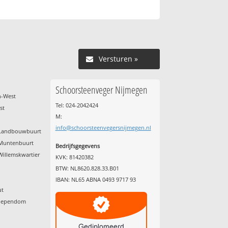
Versturen »
Schoorsteenveger Nijmegen
h-West
Tel: 024-2042424
st
M:
info@schoorsteenvegersnijmegen.nl
d Landbouwbuurt
 Muntenbuurt
Bedrijfsgegevens
Willemskwartier
KVK: 81420382
BTW: NL8620.828.33.B01
IBAN: NL65 ABNA 0493 9717 93
ut
chependom