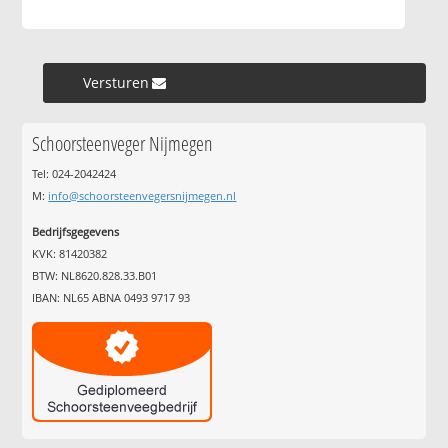
Versturen »
Schoorsteenveger Nijmegen
Tel: 024-2042424
M:
info@schoorsteenvegersnijmegen.nl
Bedrijfsgegevens
KVK: 81420382
BTW: NL8620.828.33.B01
IBAN: NL65 ABNA 0493 9717 93