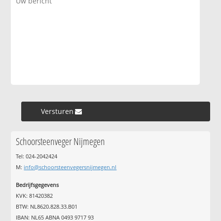
Versturen »
Schoorsteenveger Nijmegen
Tel: 024-2042424
M:
info@schoorsteenvegersnijmegen.nl
Bedrijfsgegevens
KVK: 81420382
BTW: NL8620.828.33.B01
IBAN: NL65 ABNA 0493 9717 93