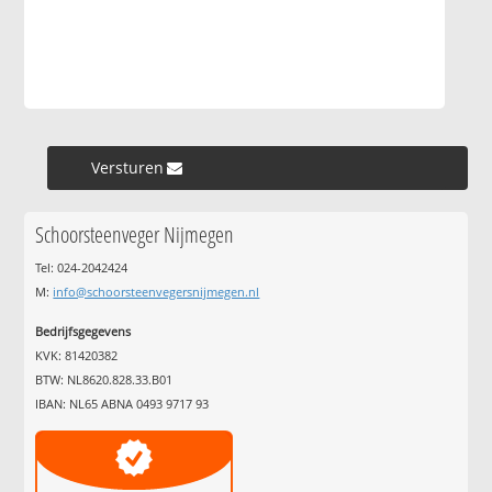
Versturen »
Schoorsteenveger Nijmegen
Tel: 024-2042424
M:
info@schoorsteenvegersnijmegen.nl
Bedrijfsgegevens
KVK: 81420382
BTW: NL8620.828.33.B01
IBAN: NL65 ABNA 0493 9717 93