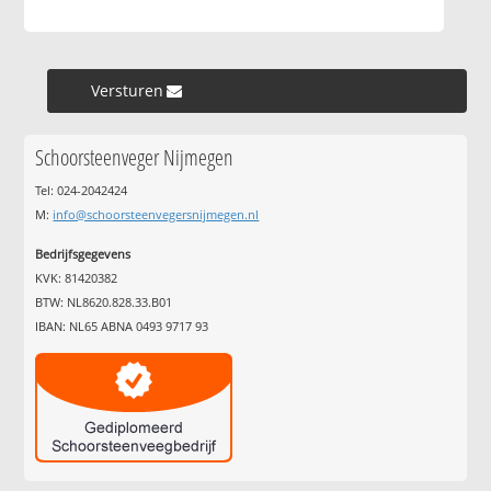
Versturen »
Schoorsteenveger Nijmegen
Tel: 024-2042424
M:
info@schoorsteenvegersnijmegen.nl
Bedrijfsgegevens
KVK: 81420382
BTW: NL8620.828.33.B01
IBAN: NL65 ABNA 0493 9717 93