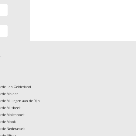
.
ctie Loo Gelderland
ctie Malden
tie Millingen aan de Rijn
ctie Milsbeek
ectie Molenhoek
ectie Mook
ctie Nederasselt
tie Niftrik