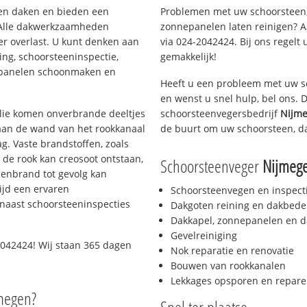
rten daken en bieden een
Problemen met uw schoorsteen,
 Alle dakwerkzaamheden
zonnepanelen laten reinigen? A
er overlast. U kunt denken aan
via 024-2042424. Bij ons regelt 
ing, schoorsteeninspectie,
gemakkelijk!
nepanelen schoonmaken en
Heeft u een probleem met uw s
en wenst u snel hulp, bel ons.
 olie komen onverbrande deeltjes
schoorsteenvegersbedrijf
Nijme
 aan de wand van het rookkanaal
de buurt om uw schoorsteen, d
g. Vaste brandstoffen, zoals
t de rook kan creosoot ontstaan,
Schoorsteenveger
Nijmege
enbrand tot gevolg kan
ijd een ervaren
Schoorsteenvegen en inspect
naast schoorsteeninspecties
Dakgoten reining en dakbede
Dakkapel, zonnepanelen en d
Gevelreiniging
042424! Wij staan 365 dagen
Nok reparatie en renovatie
Bouwen van rookkanalen
Lekkages opsporen en repare
jmegen?