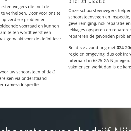
Snel ter plaatse
oorsteenvegers die met de
Onze schoorsteenvegers helpen 
te verhelpen. Door voor ons te
schoorsteenvegen en inspectie,
s op verdere problemen
gevelreiniging, nok reparatie e
voldoende voorraad en kunnen
lekkages opsporen en repareren.
lamiteiten wordt eerst een
repareren de gevonden problem
aak gemaakt voor de definitieve
Bel deze avond nog met
024-20
regio en omgeving, dus ook in: 
uiteraard in 6525 GA Nijmegen.
vakmensen werkt dan is de kans
voor uw schoorsteen of dak?
bereiken via onderstaand
ver
camera inspectie
.