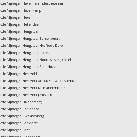
ctie Nijmegen Haven- en industrieterrein
ectie Nijmegen Hazenkamp
ctie Nijmegen Hees
ctie Nijmegen Heijendaal
ctie Nijmegen Hengstdal
ectie Nijmegen Hengstdal Bomenbuurt
ctie Nijmegen Hengstdal Het Rode Dorp
ctie Nijmegen Hengstdal Limos
ctie Nijmegen Hengstdal Noordwestelijk deel
ctie Nijmegen Hengstdal Spoorbuurt
ctie Nijmegen Heseveld
ctie Nijmegen Heseveld Afrika/Bouwmeesterbuurt
ctie Nijmegen Heseveld De Planetenbuurt
ctie Nijmegen Heseveld Jerusalem
ctie Nijmegen Hunnerberg
ctie Nijmegen Kerkenbos
ectie Nijmegen Kwakkenberg
ctie Nijmegen Lankforst
ctie Nijmegen Lent
ctie Nijmegen Lindenholt