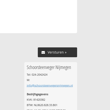
Versturen »
Schoorsteenveger Nijmegen
Tel: 024-2042424
M:
info@schoorsteenvegersnijmegen.nl
Bedrijfsgegevens
KVK: 81420382
BTW: NL8620.828.33.B01