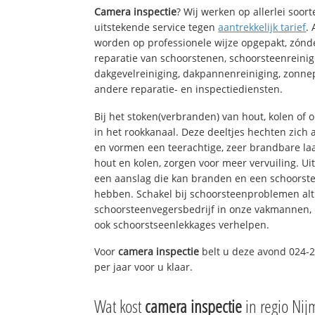
Camera inspectie
? Wij werken op allerlei soo
uitstekende service tegen
aantrekkelijk tarief
.
worden op professionele wijze opgepakt, zónd
reparatie van schoorstenen, schoorsteenreinig
dakgevelreiniging, dakpannenreiniging, zon
andere reparatie- en inspectiediensten.
Bij het stoken(verbranden) van hout, kolen of
in het rookkanaal. Deze deeltjes hechten zich
en vormen een teerachtige, zeer brandbare laa
hout en kolen, zorgen voor meer vervuiling. Ui
een aanslag die kan branden en een schoorste
hebben. Schakel bij schoorsteenproblemen alt
schoorsteenvegersbedrijf in onze vakmannen, 
ook schoorstseenlekkages verhelpen.
Voor
camera inspectie
belt u deze avond 024-2
per jaar voor u klaar.
Wat kost
camera inspectie
in regio Ni