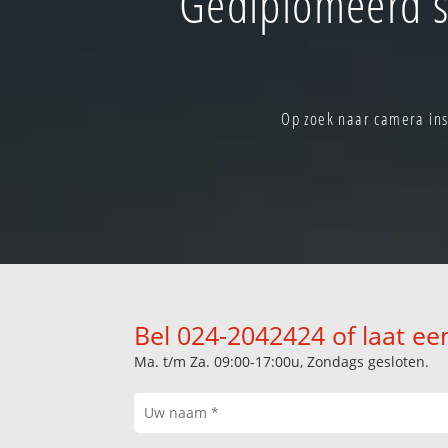
Gediplomeerd s
Op zoek naar camera ins
Bel 024-2042424 of laat ee
Ma. t/m Za. 09:00-17:00u, Zondags gesloten.