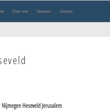
me
Over ons
Tarieven
Contact
seveld
r
Nijmegen Heseveld Jerusalem