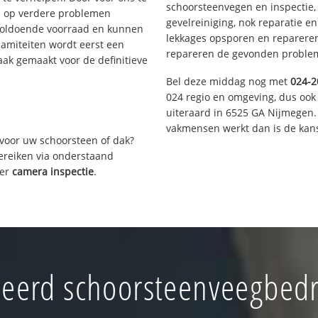
schoorsteenvegen en inspectie,
s op verdere problemen
gevelreiniging, nok reparatie e
voldoende voorraad en kunnen
lekkages opsporen en repareren.
lamiteiten wordt eerst een
repareren de gevonden problem
aak gemaakt voor de definitieve
Bel deze middag nog met
024-2
024 regio en omgeving, dus ook 
uiteraard in 6525 GA Nijmegen.
vakmensen werkt dan is de kans
voor uw schoorsteen of dak?
bereiken via onderstaand
ver
camera inspectie
.
eerd schoorsteenveegbedri