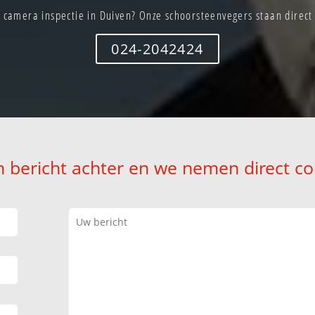
 camera inspectie in Duiven? Onze schoorsteenvegers staan direct 
024-2042424
n bericht achter en we nemen direct co