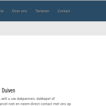
me
Over ons
Tarieven
Contact
r
Duiven
 wilt u uw dakpannen, dakkapel of
arzel niet en neem direct contact met ons op