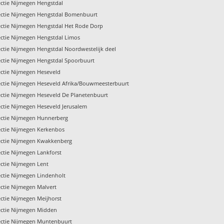
ctie Nijmegen Hengstdal
ectie Nijmegen Hengstdal Bomenbuurt
ctie Nijmegen Hengstdal Het Rode Dorp
ctie Nijmegen Hengstdal Limos
ctie Nijmegen Hengstdal Noordwestelijk deel
ctie Nijmegen Hengstdal Spoorbuurt
ctie Nijmegen Heseveld
ctie Nijmegen Heseveld Afrika/Bouwmeesterbuurt
ctie Nijmegen Heseveld De Planetenbuurt
ctie Nijmegen Heseveld Jerusalem
ctie Nijmegen Hunnerberg
ctie Nijmegen Kerkenbos
ectie Nijmegen Kwakkenberg
ctie Nijmegen Lankforst
ctie Nijmegen Lent
ctie Nijmegen Lindenholt
ctie Nijmegen Malvert
ctie Nijmegen Meijhorst
ectie Nijmegen Midden
ectie Nijmegen Muntenbuurt