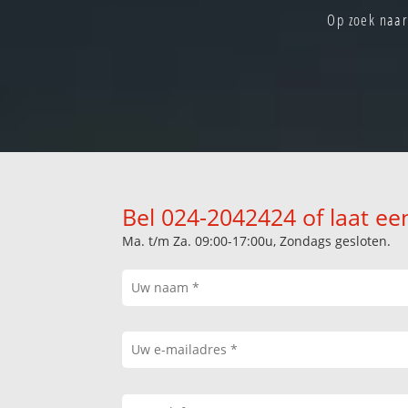
Op zoek naar
Bel 024-2042424 of laat ee
Ma. t/m Za. 09:00-17:00u, Zondags gesloten.