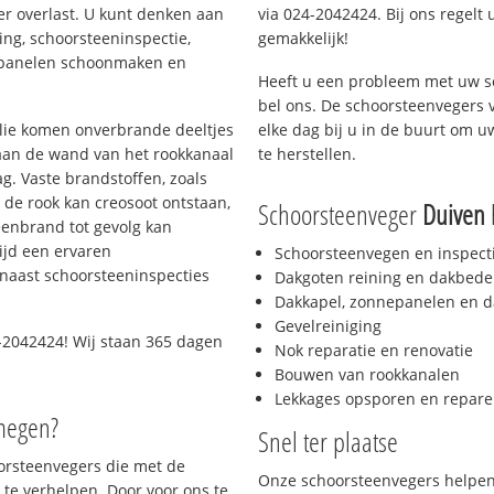
er overlast. U kunt denken aan
via 024-2042424. Bij ons regelt 
ing, schoorsteeninspectie,
gemakkelijk!
nepanelen schoonmaken en
Heeft u een probleem met uw s
bel ons. De schoorsteenvegers 
 olie komen onverbrande deeltjes
elke dag bij u in de buurt om 
 aan de wand van het rookkanaal
te herstellen.
g. Vaste brandstoffen, zoals
t de rook kan creosoot ontstaan,
Schoorsteenveger
Duiven
h
enbrand tot gevolg kan
ijd een ervaren
Schoorsteenvegen en inspect
naast schoorsteeninspecties
Dakgoten reining en dakbede
Dakkapel, zonnepanelen en d
Gevelreiniging
-2042424! Wij staan 365 dagen
Nok reparatie en renovatie
Bouwen van rookkanalen
Lekkages opsporen en repare
jmegen?
Snel ter plaatse
oorsteenvegers die met de
Onze schoorsteenvegers helpen 
te verhelpen. Door voor ons te