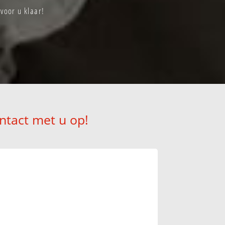
voor u klaar!
ntact met u op!