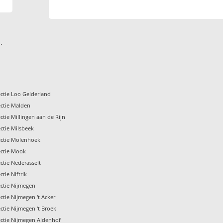
.
ctie Loo Gelderland
ctie Malden
tie Millingen aan de Rijn
ctie Milsbeek
ectie Molenhoek
ectie Mook
ctie Nederasselt
tie Niftrik
ctie Nijmegen
ctie Nijmegen 't Acker
ctie Nijmegen 't Broek
ctie Nijmegen Aldenhof