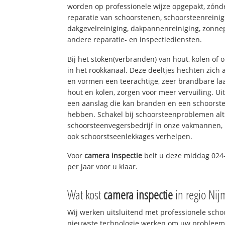
worden op professionele wijze opgepakt, zónd
reparatie van schoorstenen, schoorsteenreinig
dakgevelreiniging, dakpannenreiniging, zon
andere reparatie- en inspectiediensten.
Bij het stoken(verbranden) van hout, kolen of
in het rookkanaal. Deze deeltjes hechten zich
en vormen een teerachtige, zeer brandbare laa
hout en kolen, zorgen voor meer vervuiling. Ui
een aanslag die kan branden en een schoorste
hebben. Schakel bij schoorsteenproblemen alt
schoorsteenvegersbedrijf in onze vakmannen, 
ook schoorstseenlekkages verhelpen.
Voor
camera inspectie
belt u deze middag 024
per jaar voor u klaar.
Wat kost
camera inspectie
in regio Ni
Wij werken uitsluitend met professionele sch
nieuwste technologie werken om uw probleem 