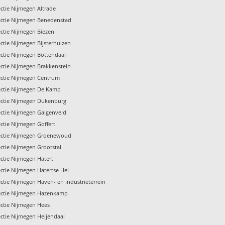
ctie Nijmegen Altrade
ctie Nijmegen Benedenstad
ctie Nijmegen Biezen
ctie Nijmegen Bijsterhuizen
ctie Nijmegen Bottendaal
ctie Nijmegen Brakkenstein
ctie Nijmegen Centrum
ectie Nijmegen De Kamp
ectie Nijmegen Dukenburg
ctie Nijmegen Galgenveld
ctie Nijmegen Goffert
ectie Nijmegen Groenewoud
ctie Nijmegen Grootstal
ctie Nijmegen Hatert
ctie Nijmegen Hatertse Hei
ctie Nijmegen Haven- en industrieterrein
ectie Nijmegen Hazenkamp
ctie Nijmegen Hees
ctie Nijmegen Heijendaal