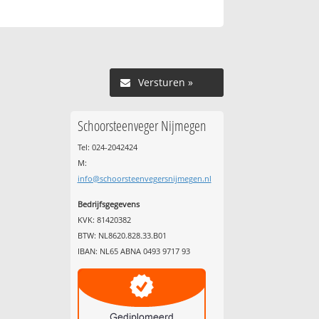
Versturen »
Schoorsteenveger Nijmegen
Tel: 024-2042424
M:
info@schoorsteenvegersnijmegen.nl
Bedrijfsgegevens
KVK: 81420382
BTW: NL8620.828.33.B01
IBAN: NL65 ABNA 0493 9717 93