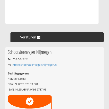
Versturen »
Schoorsteenveger Nijmegen
Tel: 024-2042424
M:
info@schoorsteenvegersnijmegen.nl
Bedrijfsgegevens
KVK: 81420382
BTW: NL8620.828.33.B01
IBAN: NL65 ABNA 0493 9717 93