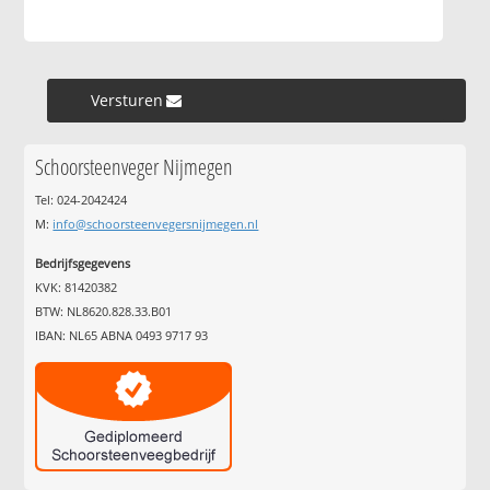
Versturen »
Schoorsteenveger Nijmegen
Tel: 024-2042424
M:
info@schoorsteenvegersnijmegen.nl
Bedrijfsgegevens
KVK: 81420382
BTW: NL8620.828.33.B01
IBAN: NL65 ABNA 0493 9717 93