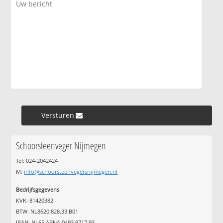
Versturen »
Schoorsteenveger Nijmegen
Tel: 024-2042424
M:
info@schoorsteenvegersnijmegen.nl
Bedrijfsgegevens
KVK: 81420382
BTW: NL8620.828.33.B01
IBAN: NL65 ABNA 0493 9717 93