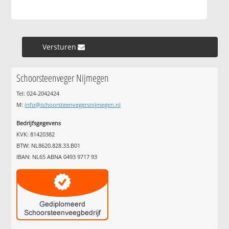
Versturen »
Schoorsteenveger Nijmegen
Tel: 024-2042424
M:
info@schoorsteenvegersnijmegen.nl
Bedrijfsgegevens
KVK: 81420382
BTW: NL8620.828.33.B01
IBAN: NL65 ABNA 0493 9717 93