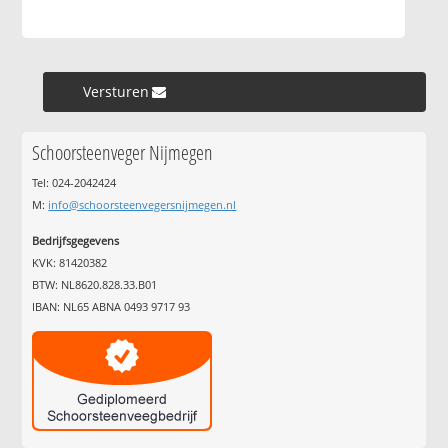
Versturen »
Schoorsteenveger Nijmegen
Tel: 024-2042424
M:
info@schoorsteenvegersnijmegen.nl
Bedrijfsgegevens
KVK: 81420382
BTW: NL8620.828.33.B01
IBAN: NL65 ABNA 0493 9717 93