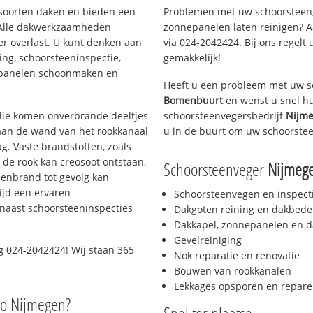
i soorten daken en bieden een
Problemen met uw schoorsteen,
 Alle dakwerkzaamheden
zonnepanelen laten reinigen? A
er overlast. U kunt denken aan
via 024-2042424. Bij ons regelt 
ing, schoorsteeninspectie,
gemakkelijk!
nepanelen schoonmaken en
Heeft u een probleem met uw s
Bomenbuurt
en wenst u snel hu
 olie komen onverbrande deeltjes
schoorsteenvegersbedrijf
Nijme
 aan de wand van het rookkanaal
u in de buurt om uw schoorstee
g. Vaste brandstoffen, zoals
t de rook kan creosoot ontstaan,
Schoorsteenveger
Nijmeg
enbrand tot gevolg kan
ijd een ervaren
Schoorsteenvegen en inspect
naast schoorsteeninspecties
Dakgoten reining en dakbede
Dakkapel, zonnepanelen en d
Gevelreiniging
 024-2042424! Wij staan 365
Nok reparatie en renovatie
Bouwen van rookkanalen
Lekkages opsporen en repare
io Nijmegen?