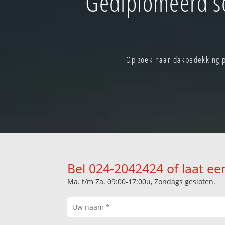
Gediplomeerd s
Op zoek naar dakbedekking p
Bel 024-2042424 of laat ee
Ma. t/m Za. 09:00-17:00u, Zondags gesloten.