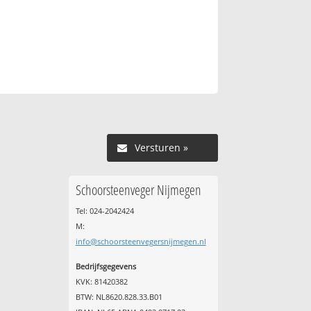
Versturen »
Schoorsteenveger Nijmegen
Tel: 024-2042424
M:
info@schoorsteenvegersnijmegen.nl
Bedrijfsgegevens
KVK: 81420382
BTW: NL8620.828.33.B01