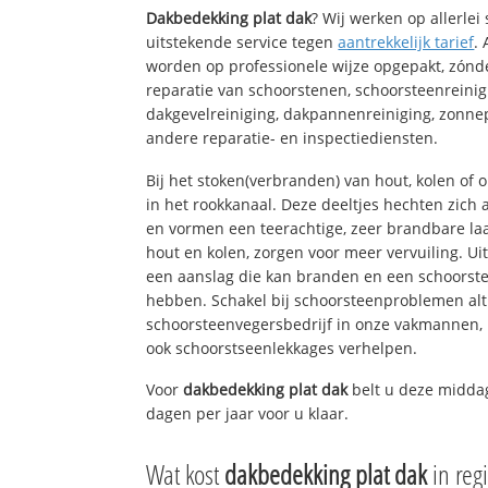
Dakbedekking plat dak
? Wij werken op allerle
uitstekende service tegen
aantrekkelijk tarief
.
worden op professionele wijze opgepakt, zónd
reparatie van schoorstenen, schoorsteenreinig
dakgevelreiniging, dakpannenreiniging, zon
andere reparatie- en inspectiediensten.
Bij het stoken(verbranden) van hout, kolen of
in het rookkanaal. Deze deeltjes hechten zich
en vormen een teerachtige, zeer brandbare laa
hout en kolen, zorgen voor meer vervuiling. Ui
een aanslag die kan branden en een schoorste
hebben. Schakel bij schoorsteenproblemen alt
schoorsteenvegersbedrijf in onze vakmannen, 
ook schoorstseenlekkages verhelpen.
Voor
dakbedekking plat dak
belt u deze middag
dagen per jaar voor u klaar.
Wat kost
dakbedekking plat dak
in reg