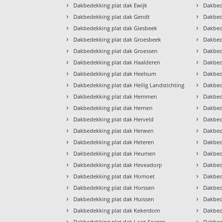
›
›
Dakbedekking plat dak Ewijk
Dakbed
›
›
Dakbedekking plat dak Gendt
Dakbed
›
›
Dakbedekking plat dak Giesbeek
Dakbed
›
›
Dakbedekking plat dak Groesbeek
Dakbed
›
›
Dakbedekking plat dak Groessen
Dakbed
›
›
Dakbedekking plat dak Haalderen
Dakbed
›
›
Dakbedekking plat dak Heelsum
Dakbed
›
›
Dakbedekking plat dak Heilig Landstichting
Dakbed
›
›
Dakbedekking plat dak Hemmen
Dakbed
›
›
Dakbedekking plat dak Hernen
Dakbed
›
›
Dakbedekking plat dak Herveld
Dakbed
›
›
Dakbedekking plat dak Herwen
Dakbed
›
›
Dakbedekking plat dak Heteren
Dakbed
›
›
Dakbedekking plat dak Heumen
Dakbed
›
›
Dakbedekking plat dak Heveadorp
Dakbed
›
›
Dakbedekking plat dak Homoet
Dakbed
›
›
Dakbedekking plat dak Horssen
Dakbed
›
›
Dakbedekking plat dak Huissen
Dakbed
›
›
Dakbedekking plat dak Kekerdom
Dakbed
›
›
Dakbedekking plat dak Laag-Soeren
Dakbed