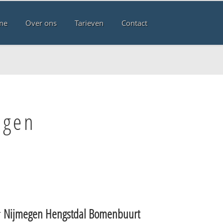
me
Over ons
Tarieven
Contact
egen
r
Nijmegen Hengstdal Bomenbuurt