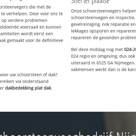
Snel ter plaatse
oorsteenvegers die met de
Onze schoorsteenvegers helpen 
te verhelpen. Door voor ons te
schoorsteenvegen en inspectie,
s op verdere problemen
gevelreiniging, nok reparatie e
voldoende voorraad en kunnen
lekkages opsporen en repareren.
lamiteiten wordt eerst een
repareren de gevonden problem
aak gemaakt voor de definitieve
Bel deze middag nog met
024-2
024 regio en omgeving, dus ook 
uiteraard in 6525 GA Nijmegen.
vakmensen werkt dan is de kans
voor uw schoorsteen of dak?
bereiken via onderstaand
ver
dakbedekking plat dak
.