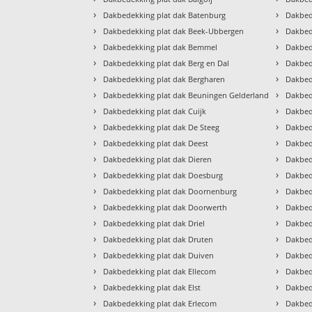
›
›
Dakbedekking plat dak Batenburg
Dakbed
›
›
Dakbedekking plat dak Beek-Ubbergen
Dakbed
›
›
Dakbedekking plat dak Bemmel
Dakbed
›
›
Dakbedekking plat dak Berg en Dal
Dakbed
›
›
Dakbedekking plat dak Bergharen
Dakbed
›
›
Dakbedekking plat dak Beuningen Gelderland
Dakbed
›
›
Dakbedekking plat dak Cuijk
Dakbed
›
›
Dakbedekking plat dak De Steeg
Dakbed
›
›
Dakbedekking plat dak Deest
Dakbed
›
›
Dakbedekking plat dak Dieren
Dakbed
›
›
Dakbedekking plat dak Doesburg
Dakbed
›
›
Dakbedekking plat dak Doornenburg
Dakbed
›
›
Dakbedekking plat dak Doorwerth
Dakbed
›
›
Dakbedekking plat dak Driel
Dakbed
›
›
Dakbedekking plat dak Druten
Dakbed
›
›
Dakbedekking plat dak Duiven
Dakbed
›
›
Dakbedekking plat dak Ellecom
Dakbed
›
›
Dakbedekking plat dak Elst
Dakbed
›
›
Dakbedekking plat dak Erlecom
Dakbed