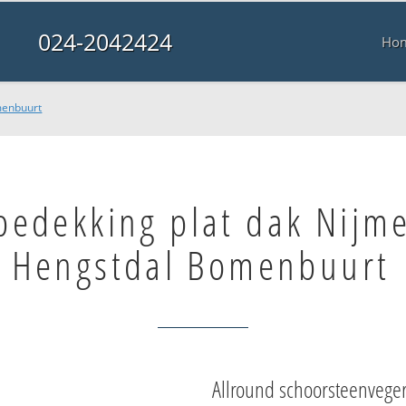
024-2042424
Ho
menbuurt
bedekking plat dak Nijm
Hengstdal Bomenbuurt
Allround schoorsteenvege