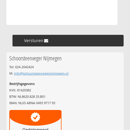
Versturen »
Schoorsteenveger Nijmegen
Tel: 024-2042424
M:
info@schoorsteenvegersnijmegen.nl
Bedrijfsgegevens
KVK: 81420382
BTW: NL8620.828.33.B01
IBAN: NL65 ABNA 0493 9717 93