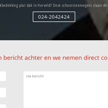
kbedekking plat dak in Herveld? Onze schoorsteenvegers staan dire
024-2042424
n bericht achter en we nemen direct co