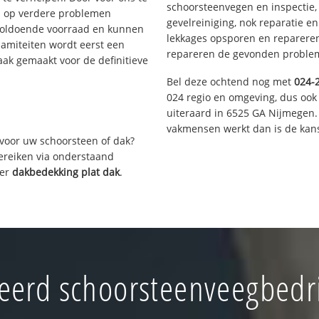
schoorsteenvegen en inspectie,
s op verdere problemen
gevelreiniging, nok reparatie e
voldoende voorraad en kunnen
lekkages opsporen en repareren.
lamiteiten wordt eerst een
repareren de gevonden problem
aak gemaakt voor de definitieve
Bel deze ochtend nog met
024-
024 regio en omgeving, dus ook 
uiteraard in 6525 GA Nijmegen.
vakmensen werkt dan is de kans
voor uw schoorsteen of dak?
bereiken via onderstaand
ver
dakbedekking plat dak
.
erd schoorsteenveegbedri