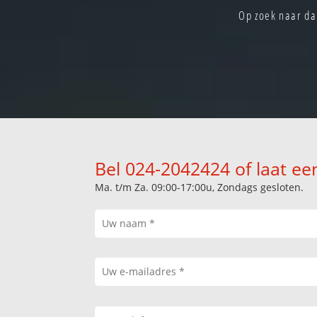
Op zoek naar da
Bel 024-2042424 of laat ee
Ma. t/m Za. 09:00-17:00u, Zondags gesloten.