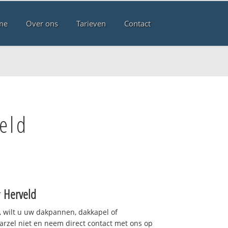
me
Over ons
Tarieven
Contact
eld
r
Herveld
 wilt u uw dakpannen, dakkapel of
arzel niet en neem direct contact met ons op