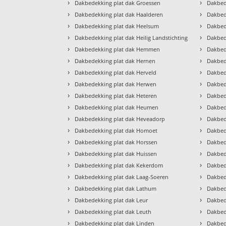
›
›
Dakbedekking plat dak Groessen
Dakbed
›
›
Dakbedekking plat dak Haalderen
Dakbed
›
›
Dakbedekking plat dak Heelsum
Dakbed
›
›
Dakbedekking plat dak Heilig Landstichting
Dakbed
›
›
Dakbedekking plat dak Hemmen
Dakbed
›
›
Dakbedekking plat dak Hernen
Dakbed
›
›
Dakbedekking plat dak Herveld
Dakbed
›
›
Dakbedekking plat dak Herwen
Dakbed
›
›
Dakbedekking plat dak Heteren
Dakbed
›
›
Dakbedekking plat dak Heumen
Dakbed
›
›
Dakbedekking plat dak Heveadorp
Dakbed
›
›
Dakbedekking plat dak Homoet
Dakbed
›
›
Dakbedekking plat dak Horssen
Dakbed
›
›
Dakbedekking plat dak Huissen
Dakbed
›
›
Dakbedekking plat dak Kekerdom
Dakbed
›
›
Dakbedekking plat dak Laag-Soeren
Dakbed
›
›
Dakbedekking plat dak Lathum
Dakbed
›
›
Dakbedekking plat dak Leur
Dakbed
›
›
Dakbedekking plat dak Leuth
Dakbed
›
›
Dakbedekking plat dak Linden
Dakbed