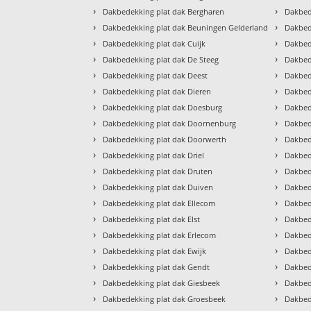
›
›
Dakbedekking plat dak Bergharen
Dakbed
›
›
Dakbedekking plat dak Beuningen Gelderland
Dakbed
›
›
Dakbedekking plat dak Cuijk
Dakbed
›
›
Dakbedekking plat dak De Steeg
Dakbed
›
›
Dakbedekking plat dak Deest
Dakbed
›
›
Dakbedekking plat dak Dieren
Dakbed
›
›
Dakbedekking plat dak Doesburg
Dakbed
›
›
Dakbedekking plat dak Doornenburg
Dakbed
›
›
Dakbedekking plat dak Doorwerth
Dakbed
›
›
Dakbedekking plat dak Driel
Dakbed
›
›
Dakbedekking plat dak Druten
Dakbed
›
›
Dakbedekking plat dak Duiven
Dakbed
›
›
Dakbedekking plat dak Ellecom
Dakbed
›
›
Dakbedekking plat dak Elst
Dakbed
›
›
Dakbedekking plat dak Erlecom
Dakbed
›
›
Dakbedekking plat dak Ewijk
Dakbed
›
›
Dakbedekking plat dak Gendt
Dakbed
›
›
Dakbedekking plat dak Giesbeek
Dakbed
›
›
Dakbedekking plat dak Groesbeek
Dakbed