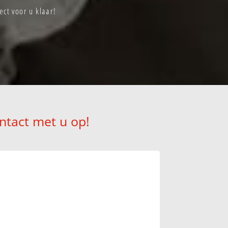
ct voor u klaar!
ntact met u op!