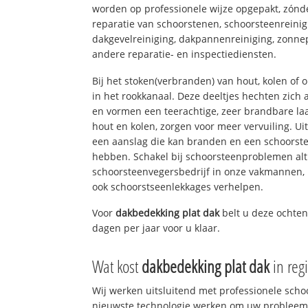
worden op professionele wijze opgepakt, zónd
reparatie van schoorstenen, schoorsteenreinig
dakgevelreiniging, dakpannenreiniging, zon
andere reparatie- en inspectiediensten.
Bij het stoken(verbranden) van hout, kolen of
in het rookkanaal. Deze deeltjes hechten zich
en vormen een teerachtige, zeer brandbare laa
hout en kolen, zorgen voor meer vervuiling. Ui
een aanslag die kan branden en een schoorste
hebben. Schakel bij schoorsteenproblemen alt
schoorsteenvegersbedrijf in onze vakmannen, 
ook schoorstseenlekkages verhelpen.
Voor
dakbedekking plat dak
belt u deze ochten
dagen per jaar voor u klaar.
Wat kost
dakbedekking plat dak
in reg
Wij werken uitsluitend met professionele sch
nieuwste technologie werken om uw probleem 