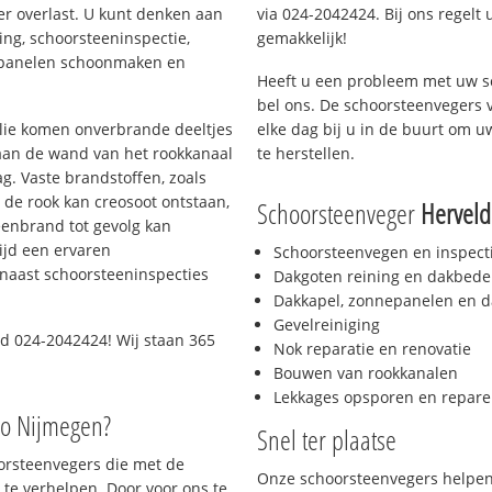
er overlast. U kunt denken aan
via 024-2042424. Bij ons regelt 
ing, schoorsteeninspectie,
gemakkelijk!
nepanelen schoonmaken en
Heeft u een probleem met uw s
bel ons. De schoorsteenvegers 
 olie komen onverbrande deeltjes
elke dag bij u in de buurt om 
 aan de wand van het rookkanaal
te herstellen.
g. Vaste brandstoffen, zoals
t de rook kan creosoot ontstaan,
Schoorsteenveger
Herveld
enbrand tot gevolg kan
ijd een ervaren
Schoorsteenvegen en inspect
naast schoorsteeninspecties
Dakgoten reining en dakbede
Dakkapel, zonnepanelen en d
Gevelreiniging
d 024-2042424! Wij staan 365
Nok reparatie en renovatie
Bouwen van rookkanalen
Lekkages opsporen en repare
io Nijmegen?
Snel ter plaatse
oorsteenvegers die met de
Onze schoorsteenvegers helpen 
te verhelpen. Door voor ons te