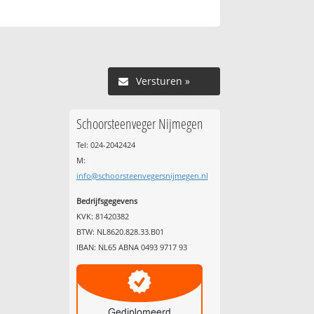
Versturen »
Schoorsteenveger Nijmegen
Tel: 024-2042424
M:
info@schoorsteenvegersnijmegen.nl
Bedrijfsgegevens
KVK: 81420382
BTW: NL8620.828.33.B01
IBAN: NL65 ABNA 0493 9717 93