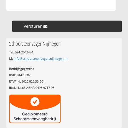
Versturen »
Schoorsteenveger Nijmegen
Tel: 024-2042424
M:
info@schoorsteenvegersnijmegen.nl
Bedrijfsgegevens
KVK: 81420382
BTW: NL8620.828.33.B01
IBAN: NL65 ABNA 0493 9717 93