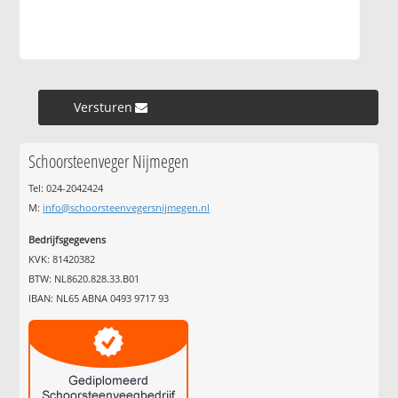
Versturen »
Schoorsteenveger Nijmegen
Tel: 024-2042424
M:
info@schoorsteenvegersnijmegen.nl
Bedrijfsgegevens
KVK: 81420382
BTW: NL8620.828.33.B01
IBAN: NL65 ABNA 0493 9717 93