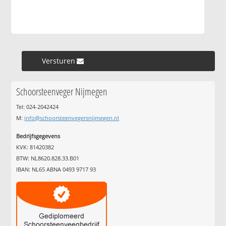
Versturen »
Schoorsteenveger Nijmegen
Tel: 024-2042424
M:
info@schoorsteenvegersnijmegen.nl
Bedrijfsgegevens
KVK: 81420382
BTW: NL8620.828.33.B01
IBAN: NL65 ABNA 0493 9717 93