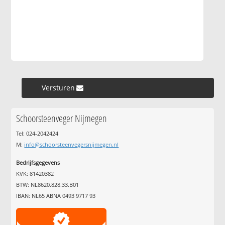
Versturen »
Schoorsteenveger Nijmegen
Tel: 024-2042424
M:
info@schoorsteenvegersnijmegen.nl
Bedrijfsgegevens
KVK: 81420382
BTW: NL8620.828.33.B01
IBAN: NL65 ABNA 0493 9717 93