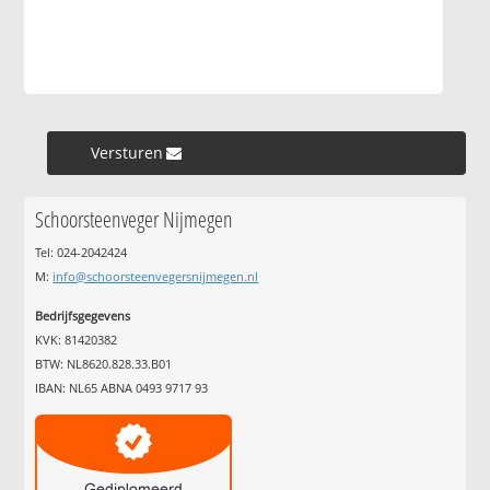
Versturen »
Schoorsteenveger Nijmegen
Tel: 024-2042424
M:
info@schoorsteenvegersnijmegen.nl
Bedrijfsgegevens
KVK: 81420382
BTW: NL8620.828.33.B01
IBAN: NL65 ABNA 0493 9717 93