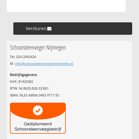
Versturen »
Schoorsteenveger Nijmegen
Tel: 024-2042424
M:
info@schoorsteenvegersnijmegen.nl
Bedrijfsgegevens
KVK: 81420382
BTW: NL8620.828.33.B01
IBAN: NL65 ABNA 0493 9717 93