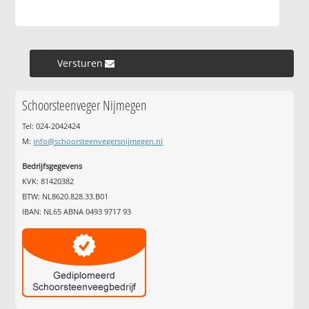
Versturen »
Schoorsteenveger Nijmegen
Tel: 024-2042424
M:
info@schoorsteenvegersnijmegen.nl
Bedrijfsgegevens
KVK: 81420382
BTW: NL8620.828.33.B01
IBAN: NL65 ABNA 0493 9717 93