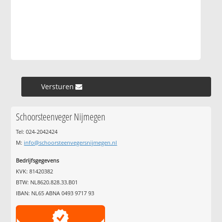
Versturen »
Schoorsteenveger Nijmegen
Tel: 024-2042424
M:
info@schoorsteenvegersnijmegen.nl
Bedrijfsgegevens
KVK: 81420382
BTW: NL8620.828.33.B01
IBAN: NL65 ABNA 0493 9717 93