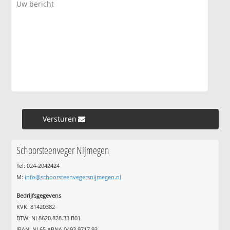
Versturen »
Schoorsteenveger Nijmegen
Tel: 024-2042424
M:
info@schoorsteenvegersnijmegen.nl
Bedrijfsgegevens
KVK: 81420382
BTW: NL8620.828.33.B01
IBAN: NL65 ABNA 0493 9717 93