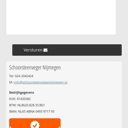
Versturen »
Schoorsteenveger Nijmegen
Tel: 024-2042424
M:
info@schoorsteenvegersnijmegen.nl
Bedrijfsgegevens
KVK: 81420382
BTW: NL8620.828.33.B01
IBAN: NL65 ABNA 0493 9717 93