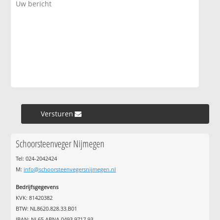
Versturen »
Schoorsteenveger Nijmegen
Tel: 024-2042424
M:
info@schoorsteenvegersnijmegen.nl
Bedrijfsgegevens
KVK: 81420382
BTW: NL8620.828.33.B01
IBAN: NL65 ABNA 0493 9717 93