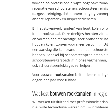
worden op professionele wijze opgepakt, zónd
reparatie van schoorstenen, schoorsteenreinig
dakgevelreiniging, dakpannenreiniging, zon
andere reparatie- en inspectiediensten.
Bij het stoken(verbranden) van hout, kolen of
in het rookkanaal. Deze deeltjes hechten zich
en vormen een teerachtige, zeer brandbare laa
hout en kolen, zorgen voor meer vervuiling. Ui
een aanslag die kan branden en een schoorste
hebben. Schakel bij schoorsteenproblemen alt
schoorsteenvegersbedrijf in onze vakmannen, 
ook schoorstseenlekkages verhelpen.
Voor
bouwen rookkanalen
belt u deze middag 
dagen per jaar voor u klaar.
Wat kost
bouwen rookkanalen
in regi
Wij werken uitsluitend met professionele sch
nieuwste technologie werken om uw probleem 