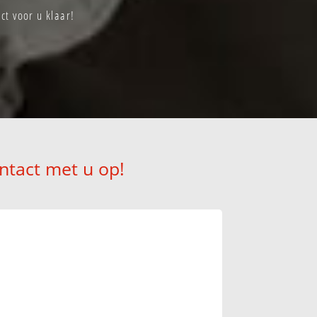
t voor u klaar!
ntact met u op!