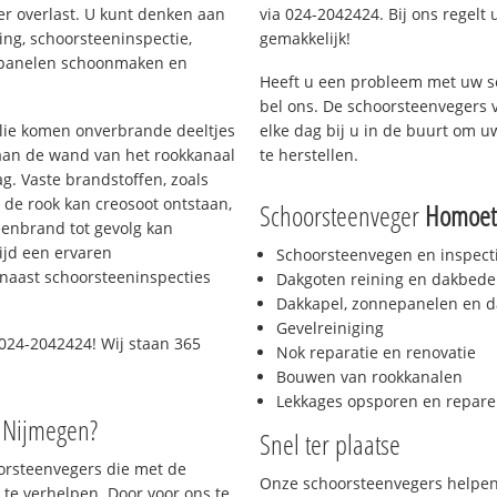
er overlast. U kunt denken aan
via 024-2042424. Bij ons regelt 
ing, schoorsteeninspectie,
gemakkelijk!
nepanelen schoonmaken en
Heeft u een probleem met uw s
bel ons. De schoorsteenvegers 
 olie komen onverbrande deeltjes
elke dag bij u in de buurt om 
 aan de wand van het rookkanaal
te herstellen.
g. Vaste brandstoffen, zoals
t de rook kan creosoot ontstaan,
Schoorsteenveger
Homoet
enbrand tot gevolg kan
ijd een ervaren
Schoorsteenvegen en inspect
naast schoorsteeninspecties
Dakgoten reining en dakbede
Dakkapel, zonnepanelen en d
Gevelreiniging
024-2042424! Wij staan 365
Nok reparatie en renovatie
Bouwen van rookkanalen
Lekkages opsporen en repare
o Nijmegen?
Snel ter plaatse
oorsteenvegers die met de
Onze schoorsteenvegers helpen 
te verhelpen. Door voor ons te