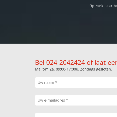
Op zoek naar b
Bel 024-2042424 of laat ee
Ma. t/m Za. 09:00-17:00u, Zondags gesloten.