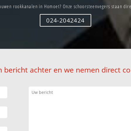
ouwen rookkanalen in Homoet? Onze schoorsteenvegers staan direc
024-2042424
n bericht achter en we nemen direct co