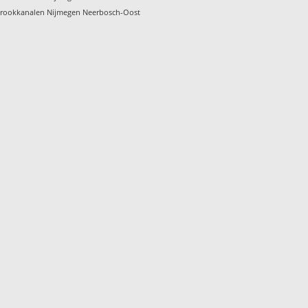
rookkanalen Nijmegen Neerbosch-Oost
t