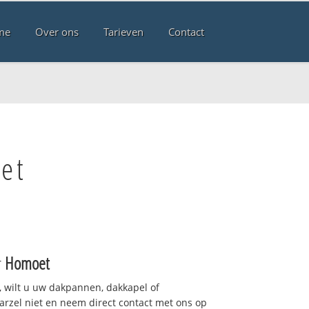
me
Over ons
Tarieven
Contact
et
r
Homoet
 wilt u uw dakpannen, dakkapel of
arzel niet en neem direct contact met ons op