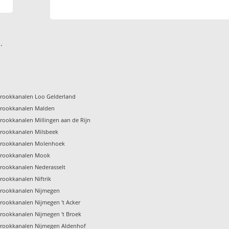
.
rookkanalen Loo Gelderland
rookkanalen Malden
ookkanalen Millingen aan de Rijn
rookkanalen Milsbeek
rookkanalen Molenhoek
rookkanalen Mook
rookkanalen Nederasselt
ookkanalen Niftrik
rookkanalen Nijmegen
ookkanalen Nijmegen 't Acker
ookkanalen Nijmegen 't Broek
rookkanalen Nijmegen Aldenhof