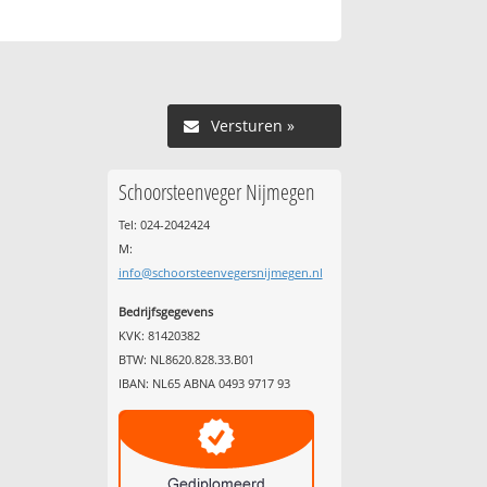
Versturen »
Schoorsteenveger Nijmegen
Tel: 024-2042424
M:
info@schoorsteenvegersnijmegen.nl
Bedrijfsgegevens
KVK: 81420382
BTW: NL8620.828.33.B01
IBAN: NL65 ABNA 0493 9717 93