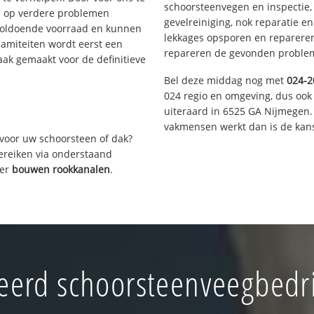
schoorsteenvegen en inspectie,
s op verdere problemen
gevelreiniging, nok reparatie e
voldoende voorraad en kunnen
lekkages opsporen en repareren.
lamiteiten wordt eerst een
repareren de gevonden problem
aak gemaakt voor de definitieve
Bel deze middag nog met
024-2
024 regio en omgeving, dus ook 
uiteraard in 6525 GA Nijmegen.
vakmensen werkt dan is de kans
voor uw schoorsteen of dak?
bereiken via onderstaand
ver
bouwen rookkanalen
.
erd schoorsteenveegbedr