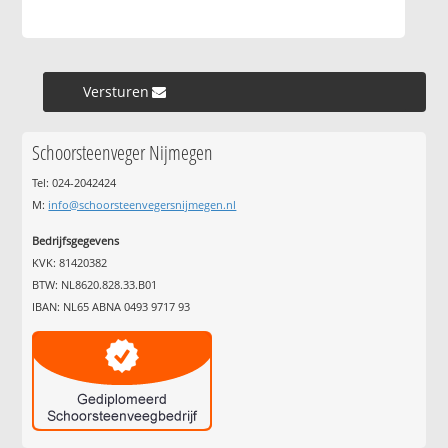
Versturen »
Schoorsteenveger Nijmegen
Tel: 024-2042424
M:
info@schoorsteenvegersnijmegen.nl
Bedrijfsgegevens
KVK: 81420382
BTW: NL8620.828.33.B01
IBAN: NL65 ABNA 0493 9717 93