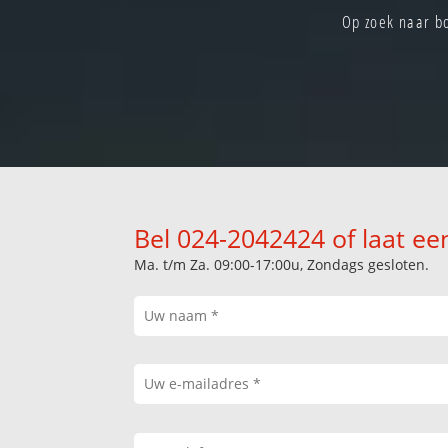
Op zoek naar b
Bel 024-2042424 of laat ee
Ma. t/m Za. 09:00-17:00u, Zondags gesloten.