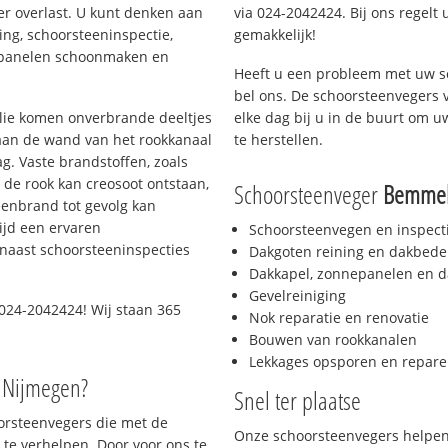
er overlast. U kunt denken aan
via 024-2042424. Bij ons regelt 
ing, schoorsteeninspectie,
gemakkelijk!
nepanelen schoonmaken en
Heeft u een probleem met uw s
bel ons. De schoorsteenvegers 
 olie komen onverbrande deeltjes
elke dag bij u in de buurt om 
 aan de wand van het rookkanaal
te herstellen.
g. Vaste brandstoffen, zoals
t de rook kan creosoot ontstaan,
Schoorsteenveger
Bemme
enbrand tot gevolg kan
ijd een ervaren
Schoorsteenvegen en inspect
naast schoorsteeninspecties
Dakgoten reining en dakbede
Dakkapel, zonnepanelen en d
Gevelreiniging
024-2042424! Wij staan 365
Nok reparatie en renovatie
Bouwen van rookkanalen
Lekkages opsporen en repare
o Nijmegen?
Snel ter plaatse
oorsteenvegers die met de
Onze schoorsteenvegers helpen 
te verhelpen. Door voor ons te