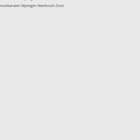
rookkanalen Nijmegen Neerbosch-Oost
t