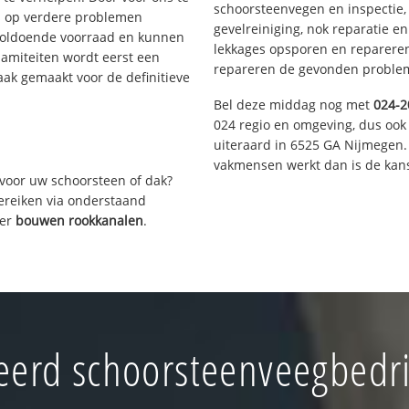
schoorsteenvegen en inspectie,
s op verdere problemen
gevelreiniging, nok reparatie e
voldoende voorraad en kunnen
lekkages opsporen en repareren.
lamiteiten wordt eerst een
repareren de gevonden problem
aak gemaakt voor de definitieve
Bel deze middag nog met
024-2
024 regio en omgeving, dus ook 
uiteraard in 6525 GA Nijmegen.
vakmensen werkt dan is de kans
voor uw schoorsteen of dak?
bereiken via onderstaand
ver
bouwen rookkanalen
.
erd schoorsteenveegbedr