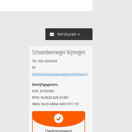
Versturen »
Schoorsteenveger Nijmegen
Tel: 024-2042424
M:
info@schoorsteenvegersnijmegen.nl
Bedrijfsgegevens
KVK: 81420382
BTW: NL8620.828.33.B01
IBAN: NL65 ABNA 0493 9717 93