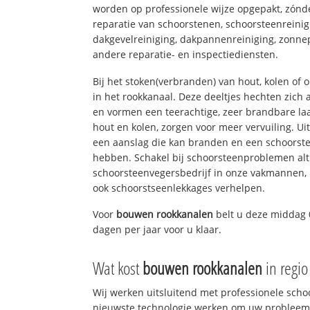
worden op professionele wijze opgepakt, zónd
reparatie van schoorstenen, schoorsteenreinig
dakgevelreiniging, dakpannenreiniging, zon
andere reparatie- en inspectiediensten.
Bij het stoken(verbranden) van hout, kolen of
in het rookkanaal. Deze deeltjes hechten zich
en vormen een teerachtige, zeer brandbare laa
hout en kolen, zorgen voor meer vervuiling. Ui
een aanslag die kan branden en een schoorste
hebben. Schakel bij schoorsteenproblemen alt
schoorsteenvegersbedrijf in onze vakmannen, 
ook schoorstseenlekkages verhelpen.
Voor
bouwen rookkanalen
belt u deze middag 
dagen per jaar voor u klaar.
Wat kost
bouwen rookkanalen
in regi
Wij werken uitsluitend met professionele sch
nieuwste technologie werken om uw probleem 