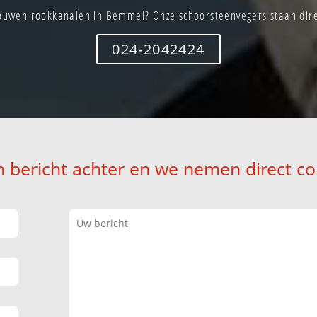
ouwen rookkanalen in Bemmel? Onze schoorsteenvegers staan direc
024-2042424
n bericht achter en we nemen direct co