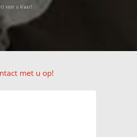
t voor u klaar!
ntact met u op!