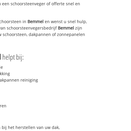
u een schoorsteenveger of offerte snel en
choorsteen in
Bemmel
en wenst u snel hulp,
van schoorsteenvegersbedrijf
Bemmel
zijn
uw schoorsteen, dakpannen of zonnepanelen
l
helpt bij:
ie
kking
akpannen reiniging
ren
bij het herstellen van uw dak,