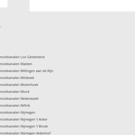
.
rookkanalen Loo Gelderland
rookkanalen Malden
ookkanalen Millingen aan de Rijn
rookkanalen Milsbeek
rookkanalen Molenhoek
rookkanalen Mook
rookkanalen Nederasselt
ookkanalen Niftrik
rookkanalen Nijmegen
ookkanalen Nijmegen 't Acker
ookkanalen Nijmegen 't Broek
rookkanalen Nijmegen Aldenhof