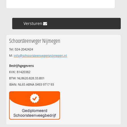
Versturen »
Schoorsteenveger Nijmegen
Tel: 024-2042424
M:
info@schoorsteenvegersnijmegen.nl
Bedrijfsgegevens
KVK: 81420382
BTW: NL8620.828.33.B01
IBAN: NL65 ABNA 0493 9717 93