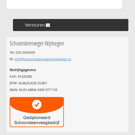
Versturen »
Schoorsteenveger Nijmegen
Tel: 024-2042424
M:
info@schoorsteenvegersnijmegen.nl
Bedrijfsgegevens
KVK: 81420382
BTW: NL8620.828.33.B01
IBAN: NL65 ABNA 0493 9717 93