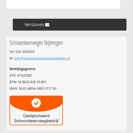
Versturen »
Schoorsteenveger Nijmegen
Tel: 024-2042424
M:
info@schoorsteenvegersnijmegen.nl
Bedrijfsgegevens
KVK: 81420382
BTW: NL8620.828.33.B01
IBAN: NL65 ABNA 0493 9717 93