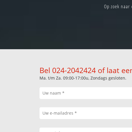
Op zoek naar 
Bel 024-2042424 of laat ee
Ma. t/m Za. 09:00-17:00u, Zondags gesloten.