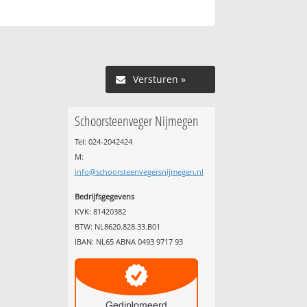
Versturen »
Schoorsteenveger Nijmegen
Tel: 024-2042424
M:
info@schoorsteenvegersnijmegen.nl
Bedrijfsgegevens
KVK: 81420382
BTW: NL8620.828.33.B01
IBAN: NL65 ABNA 0493 9717 93