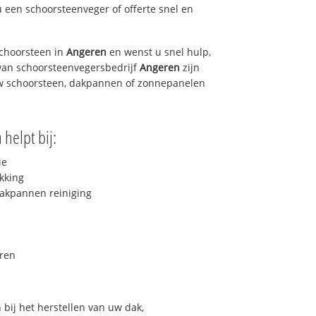
u een schoorsteenveger of offerte snel en
choorsteen in
Angeren
en wenst u snel hulp,
van schoorsteenvegersbedrijf
Angeren
zijn
uw schoorsteen, dakpannen of zonnepanelen
n
helpt bij:
ie
kking
akpannen reiniging
ren
bij het herstellen van uw dak,