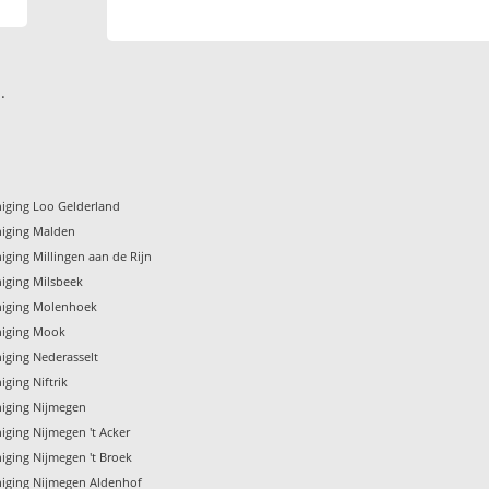
.
niging Loo Gelderland
niging Malden
iging Millingen aan de Rijn
niging Milsbeek
niging Molenhoek
niging Mook
iging Nederasselt
iging Niftrik
niging Nijmegen
iging Nijmegen 't Acker
iging Nijmegen 't Broek
niging Nijmegen Aldenhof