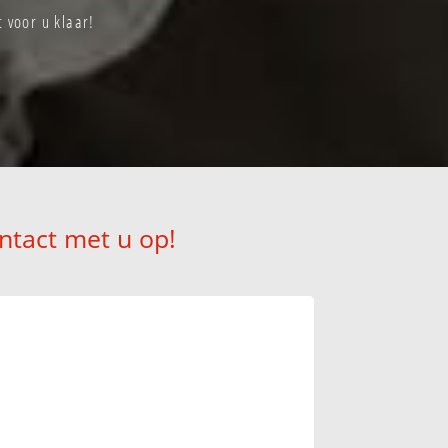
 voor u klaar!
ntact met u op!