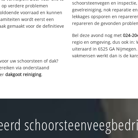
schoorsteenvegen en inspectie,
s op verdere problemen
gevelreiniging, nok reparatie e
voldoende voorraad en kunnen
lekkages opsporen en repareren.
lamiteiten wordt eerst een
repareren de gevonden problem
aak gemaakt voor de definitieve
Bel deze avond nog met
024-20
regio en omgeving, dus ook in: 
uiteraard in 6525 GA Nijmegen.
vakmensen werkt dan is de kans
voor uw schoorsteen of dak?
bereiken via onderstaand
ver
dakgoot reiniging
.
erd schoorsteenveegbedri