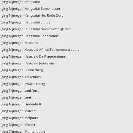
niging Nijmegen Hengstdal
niging Nijmegen Hengstdal Bomenbuurt
niging Nijmegen Hengstdal Het Rode Dorp
niging Nijmegen Hengstdal Limos
niging Nijmegen Hengstdal Noordwestelijk deel
niging Nijmegen Hengstdal Spoorbuurt
niging Nijmegen Heseveld
niging Nijmegen Heseveld Afrika/Bouwmeesterbuurt
niging Nijmegen Heseveld De Planetenbuurt
niging Nijmegen Heseveld Jerusalem
niging Nijmegen Hunnerberg
niging Nijmegen Kerkenbos
niging Nijmegen Kwakkenberg
niging Nijmegen Lankforst
niging Nijmegen Lent
niging Nijmegen Lindenholt
niging Nijmegen Malvert
niging Nijmegen Meijhorst
niging Nijmegen Midden
niging Nijmegen Muntenbuurt