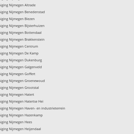
niging Nijmegen Altrade
niging Nijmegen Benedenstad
niging Nijmegen Biezen
iging Nijmegen Bijsterhuizen
niging Nijmegen Bottendaal
niging Nijmegen Brakkenstein
niging Nijmegen Centrum
niging Nijmegen De Kamp
niging Nijmegen Dukenburg
niging Nijmegen Galgenveld
iging Nijmegen Goffert
niging Nijmegen Groenewoud
niging Nijmegen Grootstal
niging Nijmegen Hatert
niging Nijmegen Hatertse Hei
iging Nijmegen Haven- en industrieterrein
niging Nijmegen Hazenkamp
niging Nijmegen Hees
niging Nijmegen Heijendaal