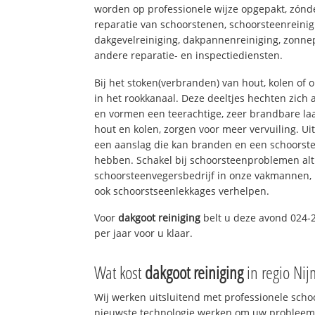
worden op professionele wijze opgepakt, zónd
reparatie van schoorstenen, schoorsteenreinig
dakgevelreiniging, dakpannenreiniging, zon
andere reparatie- en inspectiediensten.
Bij het stoken(verbranden) van hout, kolen of
in het rookkanaal. Deze deeltjes hechten zich
en vormen een teerachtige, zeer brandbare laa
hout en kolen, zorgen voor meer vervuiling. Ui
een aanslag die kan branden en een schoorste
hebben. Schakel bij schoorsteenproblemen alt
schoorsteenvegersbedrijf in onze vakmannen, 
ook schoorstseenlekkages verhelpen.
Voor
dakgoot reiniging
belt u deze avond 024-
per jaar voor u klaar.
Wat kost
dakgoot reiniging
in regio Ni
Wij werken uitsluitend met professionele sch
nieuwste technologie werken om uw probleem 