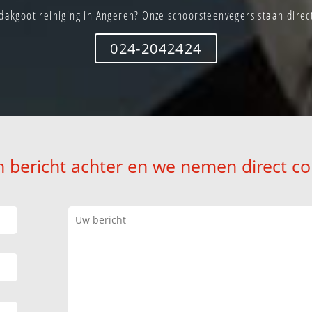
dakgoot reiniging in Angeren? Onze schoorsteenvegers staan direct
024-2042424
n bericht achter en we nemen direct co