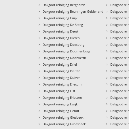
›
›
Dakgoot reiniging Bergharen
Dakgoot rei
›
›
Dakgoot reiniging Beuningen Gelderland
Dakgoot rei
›
›
Dakgoot reiniging Cuijk
Dakgoot rei
›
›
Dakgoot reiniging De Steeg
Dakgoot rein
›
›
Dakgoot reiniging Deest
Dakgoot rei
›
›
Dakgoot reiniging Dieren
Dakgoot rei
›
›
Dakgoot reiniging Doesburg
Dakgoot rei
›
›
Dakgoot reiniging Doornenburg
Dakgoot rei
›
›
Dakgoot reiniging Doorwerth
Dakgoot rei
›
›
Dakgoot reiniging Driel
Dakgoot rei
›
›
Dakgoot reiniging Druten
Dakgoot rein
›
›
Dakgoot reiniging Duiven
Dakgoot rei
›
›
Dakgoot reiniging Ellecom
Dakgoot rei
›
›
Dakgoot reiniging Elst
Dakgoot rei
›
›
Dakgoot reiniging Erlecom
Dakgoot rei
›
›
Dakgoot reiniging Ewijk
Dakgoot rein
›
›
Dakgoot reiniging Gendt
Dakgoot rei
›
›
Dakgoot reiniging Giesbeek
Dakgoot rei
›
›
Dakgoot reiniging Groesbeek
Dakgoot rei