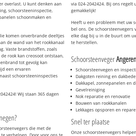
er overlast. U kunt denken aan
via 024-2042424. Bij ons regelt 
ing, schoorsteeninspectie,
gemakkelijk!
nepanelen schoonmaken en
Heeft u een probleem met uw s
bel ons. De schoorsteenvegers 
 olie komen onverbrande deeltjes
elke dag bij u in de buurt om 
 aan de wand van het rookkanaal
te herstellen.
g. Vaste brandstoffen, zoals
t de rook kan creosoot ontstaan,
Schoorsteenveger
Angere
enbrand tot gevolg kan
ijd een ervaren
Schoorsteenvegen en inspect
naast schoorsteeninspecties
Dakgoten reining en dakbede
Dakkapel, zonnepanelen en d
Gevelreiniging
2042424! Wij staan 365 dagen
Nok reparatie en renovatie
Bouwen van rookkanalen
Lekkages opsporen en repare
jmegen?
Snel ter plaatse
oorsteenvegers die met de
Onze schoorsteenvegers helpen 
te verhelpen. Door voor ons te