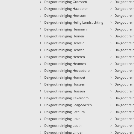
›
›
Dakgoot reiniging Groessen
Dakgoot rei
›
›
Dakgoot reiniging Haalderen
Dakgoot rei
›
›
Dakgoot reiniging Heelsum
Dakgoot rei
›
›
Dakgoot reiniging Heilig Landstichting
Dakgoot rei
›
›
Dakgoot reiniging Hemmen
Dakgoot rei
›
›
Dakgoot reiniging Hernen
Dakgoot rei
›
›
Dakgoot reiniging Herveld
Dakgoot rei
›
›
Dakgoot reiniging Herwen
Dakgoot rei
›
›
Dakgoot reiniging Heteren
Dakgoot rei
›
›
Dakgoot reiniging Heumen
Dakgoot rei
›
›
Dakgoot reiniging Heveadorp
Dakgoot rei
›
›
Dakgoot reiniging Homoet
Dakgoot rei
›
›
Dakgoot reiniging Horssen
Dakgoot rei
›
›
Dakgoot reiniging Huissen
Dakgoot rei
›
›
Dakgoot reiniging Kekerdom
Dakgoot rei
›
›
Dakgoot reiniging Laag-Soeren
Dakgoot rei
›
›
Dakgoot reiniging Lathum
Dakgoot rei
›
›
Dakgoot reiniging Leur
Dakgoot rei
›
›
Dakgoot reiniging Leuth
Dakgoot rei
›
›
Dakgoot reiniging Linden
Dakgoot rei