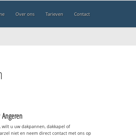
me
Over ons
Tarieven
Contact
n
r
Angeren
 wilt u uw dakpannen, dakkapel of
arzel niet en neem direct contact met ons op