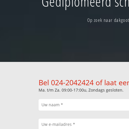
Gediplomeerd sch
Op zoek naar dakgoot
Bel 024-2042424 of laat ee
Ma. t/m Za. 09:00-17:00u, Zondags gesloten.