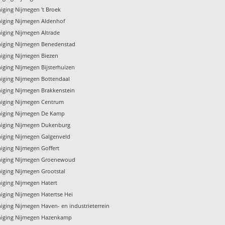
iging Nijmegen 't Broek
niging Nijmegen Aldenhof
niging Nijmegen Altrade
niging Nijmegen Benedenstad
niging Nijmegen Biezen
iging Nijmegen Bijsterhuizen
niging Nijmegen Bottendaal
niging Nijmegen Brakkenstein
niging Nijmegen Centrum
niging Nijmegen De Kamp
niging Nijmegen Dukenburg
niging Nijmegen Galgenveld
iging Nijmegen Goffert
niging Nijmegen Groenewoud
niging Nijmegen Grootstal
niging Nijmegen Hatert
niging Nijmegen Hatertse Hei
iging Nijmegen Haven- en industrieterrein
niging Nijmegen Hazenkamp