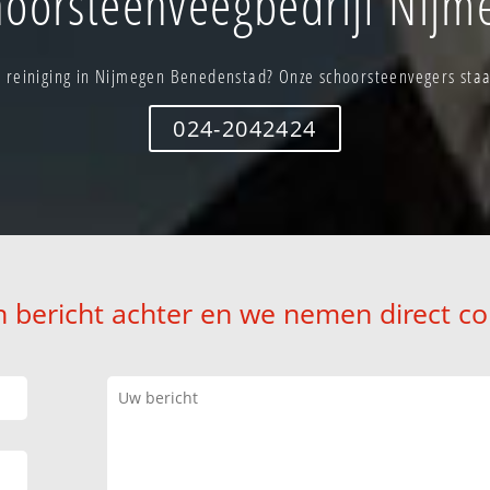
oorsteenveegbedrijf Nij
 reiniging in Nijmegen Benedenstad? Onze schoorsteenvegers staan
024-2042424
n bericht achter en we nemen direct co