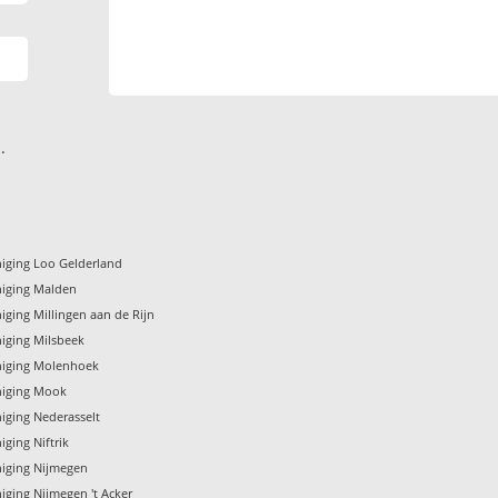
.
niging Loo Gelderland
niging Malden
iging Millingen aan de Rijn
niging Milsbeek
niging Molenhoek
niging Mook
iging Nederasselt
iging Niftrik
niging Nijmegen
iging Nijmegen 't Acker