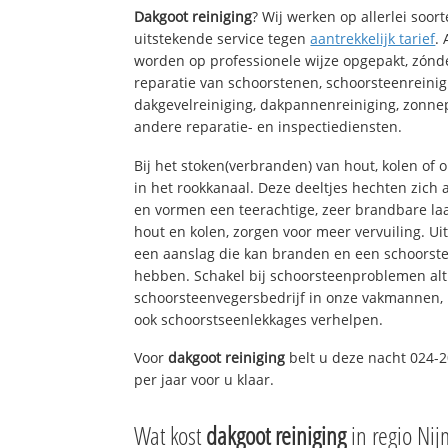
Dakgoot reiniging
? Wij werken op allerlei soo
uitstekende service tegen
aantrekkelijk tarief
.
worden op professionele wijze opgepakt, zónd
reparatie van schoorstenen, schoorsteenreinig
dakgevelreiniging, dakpannenreiniging, zon
andere reparatie- en inspectiediensten.
Bij het stoken(verbranden) van hout, kolen of
in het rookkanaal. Deze deeltjes hechten zich
en vormen een teerachtige, zeer brandbare laa
hout en kolen, zorgen voor meer vervuiling. Ui
een aanslag die kan branden en een schoorste
hebben. Schakel bij schoorsteenproblemen alt
schoorsteenvegersbedrijf in onze vakmannen, 
ook schoorstseenlekkages verhelpen.
Voor
dakgoot reiniging
belt u deze nacht 024-
per jaar voor u klaar.
Wat kost
dakgoot reiniging
in regio Ni