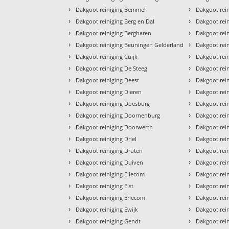
›
›
Dakgoot reiniging Bemmel
Dakgoot rein
›
›
Dakgoot reiniging Berg en Dal
Dakgoot rei
›
›
Dakgoot reiniging Bergharen
Dakgoot rei
›
›
Dakgoot reiniging Beuningen Gelderland
Dakgoot rei
›
›
Dakgoot reiniging Cuijk
Dakgoot rei
›
›
Dakgoot reiniging De Steeg
Dakgoot rein
›
›
Dakgoot reiniging Deest
Dakgoot rei
›
›
Dakgoot reiniging Dieren
Dakgoot rei
›
›
Dakgoot reiniging Doesburg
Dakgoot rei
›
›
Dakgoot reiniging Doornenburg
Dakgoot rei
›
›
Dakgoot reiniging Doorwerth
Dakgoot rei
›
›
Dakgoot reiniging Driel
Dakgoot rei
›
›
Dakgoot reiniging Druten
Dakgoot rein
›
›
Dakgoot reiniging Duiven
Dakgoot rei
›
›
Dakgoot reiniging Ellecom
Dakgoot rei
›
›
Dakgoot reiniging Elst
Dakgoot rei
›
›
Dakgoot reiniging Erlecom
Dakgoot rei
›
›
Dakgoot reiniging Ewijk
Dakgoot rein
›
›
Dakgoot reiniging Gendt
Dakgoot rei