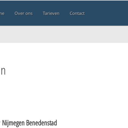
me
Over ons
Tarieven
Contact
en
r
Nijmegen Benedenstad