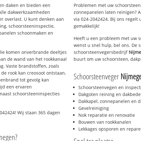
rten daken en bieden een
Problemen met uw schoorsteen,
 Alle dakwerkzaamheden
zonnepanelen laten reinigen? A
er overlast. U kunt denken aan
via 024-2042424. Bij ons regelt 
ing, schoorsteeninspectie,
gemakkelijk!
nepanelen schoonmaken en
Heeft u een probleem met uw s
wenst u snel hulp, bel ons. De
 olie komen onverbrande deeltjes
schoorsteenvegersbedrijf
Nijm
 aan de wand van het rookkanaal
buurt om uw schoorsteen, dakp
g. Vaste brandstoffen, zoals
t de rook kan creosoot ontstaan,
Schoorsteenveger
Nijmeg
enbrand tot gevolg kan
ijd een ervaren
Schoorsteenvegen en inspect
naast schoorsteeninspecties
Dakgoten reining en dakbede
Dakkapel, zonnepanelen en d
Gevelreiniging
2042424! Wij staan 365 dagen
Nok reparatie en renovatie
Bouwen van rookkanalen
Lekkages opsporen en repare
jmegen?