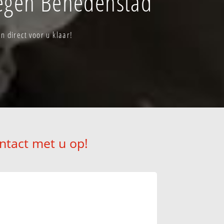
megen Benedenstad
 direct voor u klaar!
ntact met u op!