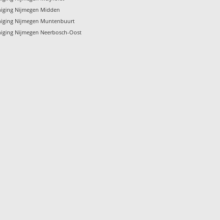
niging Nijmegen Midden
niging Nijmegen Muntenbuurt
niging Nijmegen Neerbosch-Oost