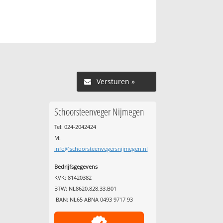
Versturen »
Schoorsteenveger Nijmegen
Tel: 024-2042424
M:
info@schoorsteenvegersnijmegen.nl
Bedrijfsgegevens
KVK: 81420382
BTW: NL8620.828.33.B01
IBAN: NL65 ABNA 0493 9717 93