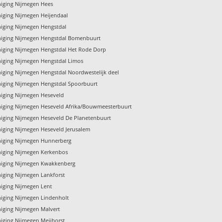
niging Nijmegen Hees
niging Nijmegen Heijendaal
niging Nijmegen Hengstdal
niging Nijmegen Hengstdal Bomenbuurt
niging Nijmegen Hengstdal Het Rode Dorp
niging Nijmegen Hengstdal Limos
niging Nijmegen Hengstdal Noordwestelijk deel
niging Nijmegen Hengstdal Spoorbuurt
niging Nijmegen Heseveld
niging Nijmegen Heseveld Afrika/Bouwmeesterbuurt
niging Nijmegen Heseveld De Planetenbuurt
niging Nijmegen Heseveld Jerusalem
niging Nijmegen Hunnerberg
niging Nijmegen Kerkenbos
niging Nijmegen Kwakkenberg
niging Nijmegen Lankforst
niging Nijmegen Lent
niging Nijmegen Lindenholt
niging Nijmegen Malvert
niging Nijmegen Meijhorst