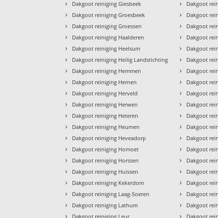
›
›
Dakgoot reiniging Giesbeek
Dakgoot rei
›
›
Dakgoot reiniging Groesbeek
Dakgoot rei
›
›
Dakgoot reiniging Groessen
Dakgoot rei
›
›
Dakgoot reiniging Haalderen
Dakgoot rei
›
›
Dakgoot reiniging Heelsum
Dakgoot rei
›
›
Dakgoot reiniging Heilig Landstichting
Dakgoot rei
›
›
Dakgoot reiniging Hemmen
Dakgoot rei
›
›
Dakgoot reiniging Hernen
Dakgoot rei
›
›
Dakgoot reiniging Herveld
Dakgoot rei
›
›
Dakgoot reiniging Herwen
Dakgoot rei
›
›
Dakgoot reiniging Heteren
Dakgoot rei
›
›
Dakgoot reiniging Heumen
Dakgoot rei
›
›
Dakgoot reiniging Heveadorp
Dakgoot rei
›
›
Dakgoot reiniging Homoet
Dakgoot rei
›
›
Dakgoot reiniging Horssen
Dakgoot rei
›
›
Dakgoot reiniging Huissen
Dakgoot rei
›
›
Dakgoot reiniging Kekerdom
Dakgoot rei
›
›
Dakgoot reiniging Laag-Soeren
Dakgoot rei
›
›
Dakgoot reiniging Lathum
Dakgoot rei
›
›
Dakgoot reiniging Leur
Dakgoot rei