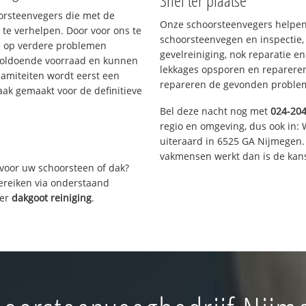
Snel ter plaatse
oorsteenvegers die met de
Onze schoorsteenvegers helpen 
te verhelpen. Door voor ons te
schoorsteenvegen en inspectie,
s op verdere problemen
gevelreiniging, nok reparatie e
voldoende voorraad en kunnen
lekkages opsporen en repareren.
lamiteiten wordt eerst een
repareren de gevonden problem
aak gemaakt voor de definitieve
Bel deze nacht nog met
024-20
regio en omgeving, dus ook in: 
uiteraard in 6525 GA Nijmegen.
vakmensen werkt dan is de kans
voor uw schoorsteen of dak?
bereiken via onderstaand
ver
dakgoot reiniging
.