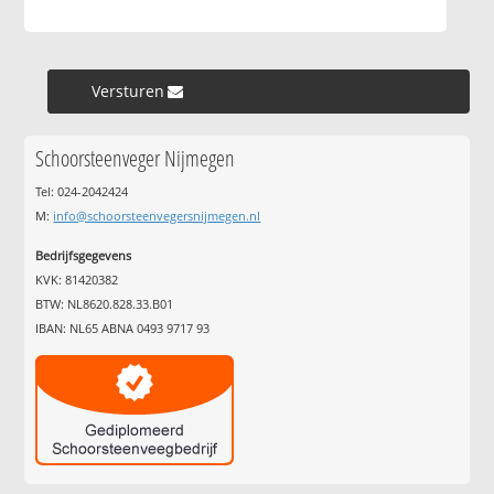
Versturen »
Schoorsteenveger Nijmegen
Tel: 024-2042424
M:
info@schoorsteenvegersnijmegen.nl
Bedrijfsgegevens
KVK: 81420382
BTW: NL8620.828.33.B01
IBAN: NL65 ABNA 0493 9717 93