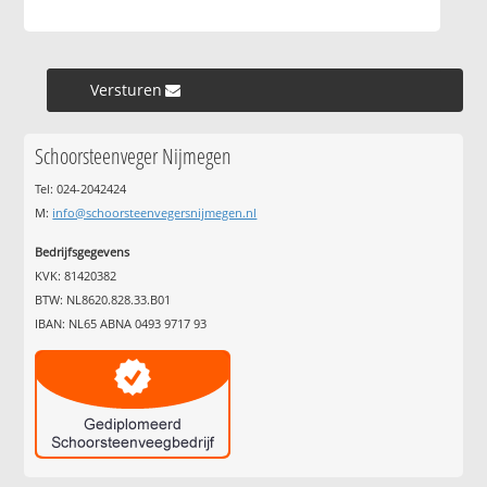
Versturen »
Schoorsteenveger Nijmegen
Tel: 024-2042424
M:
info@schoorsteenvegersnijmegen.nl
Bedrijfsgegevens
KVK: 81420382
BTW: NL8620.828.33.B01
IBAN: NL65 ABNA 0493 9717 93