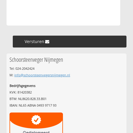
Versturen »
Schoorsteenveger Nijmegen
Tel: 024-2042424
M:
info@schoorsteenvegersnijmegen.nl
Bedrijfsgegevens
KVK: 81420382
BTW: NL8620.828.33.B01
IBAN: NL65 ABNA 0493 9717 93