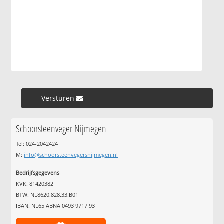
Versturen »
Schoorsteenveger Nijmegen
Tel: 024-2042424
M:
info@schoorsteenvegersnijmegen.nl
Bedrijfsgegevens
KVK: 81420382
BTW: NL8620.828.33.B01
IBAN: NL65 ABNA 0493 9717 93