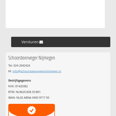
Versturen »
Schoorsteenveger Nijmegen
Tel: 024-2042424
M:
info@schoorsteenvegersnijmegen.nl
Bedrijfsgegevens
KVK: 81420382
BTW: NL8620.828.33.B01
IBAN: NL65 ABNA 0493 9717 93