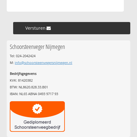
Versturen »
Schoorsteenveger Nijmegen
Tel: 024-2042424
M:
info@schoorsteenvegersnijmegen.nl
Bedrijfsgegevens
KVK: 81420382
BTW: NL8620.828.33.B01
IBAN: NL65 ABNA 0493 9717 93