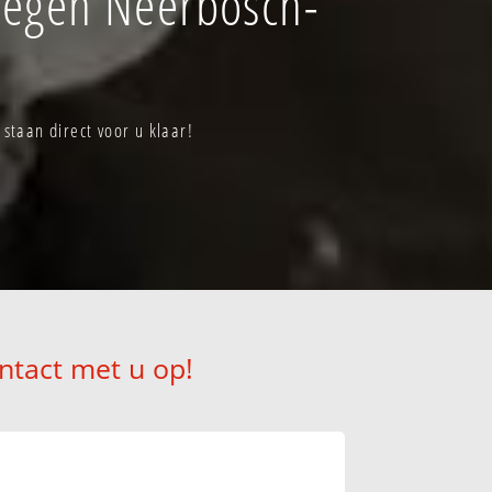
megen Neerbosch-
taan direct voor u klaar!
ntact met u op!