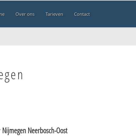
me
Over ons
Tarieven
Contact
megen
r
Nijmegen Neerbosch-Oost