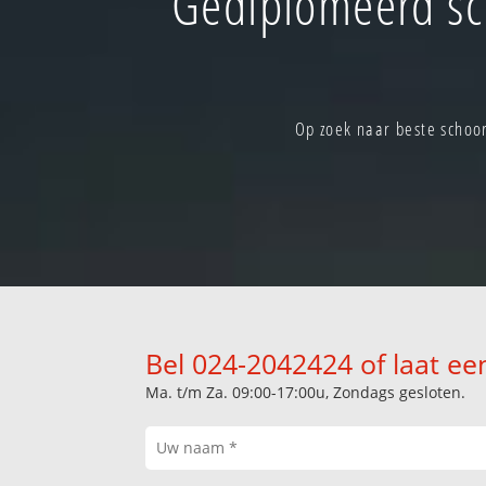
Gediplomeerd sc
Op zoek naar beste schoo
Bel 024-2042424 of laat ee
Ma. t/m Za. 09:00-17:00u, Zondags gesloten.