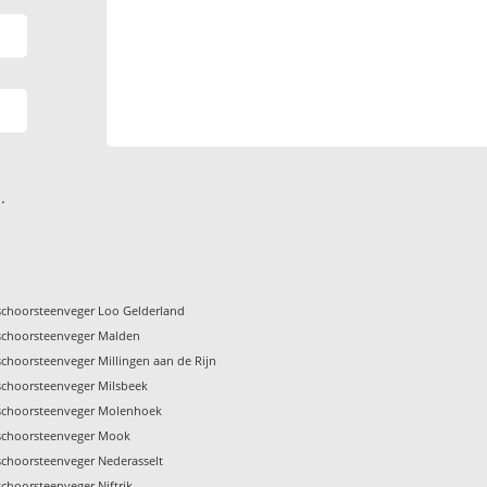
.
schoorsteenveger Loo Gelderland
schoorsteenveger Malden
schoorsteenveger Millingen aan de Rijn
schoorsteenveger Milsbeek
schoorsteenveger Molenhoek
schoorsteenveger Mook
schoorsteenveger Nederasselt
schoorsteenveger Niftrik