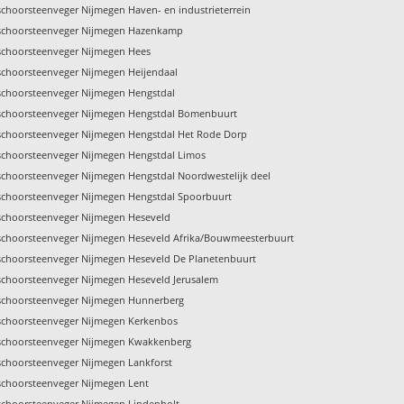
schoorsteenveger Nijmegen Haven- en industrieterrein
 schoorsteenveger Nijmegen Hazenkamp
schoorsteenveger Nijmegen Hees
schoorsteenveger Nijmegen Heijendaal
schoorsteenveger Nijmegen Hengstdal
schoorsteenveger Nijmegen Hengstdal Bomenbuurt
schoorsteenveger Nijmegen Hengstdal Het Rode Dorp
schoorsteenveger Nijmegen Hengstdal Limos
schoorsteenveger Nijmegen Hengstdal Noordwestelijk deel
schoorsteenveger Nijmegen Hengstdal Spoorbuurt
schoorsteenveger Nijmegen Heseveld
schoorsteenveger Nijmegen Heseveld Afrika/Bouwmeesterbuurt
schoorsteenveger Nijmegen Heseveld De Planetenbuurt
schoorsteenveger Nijmegen Heseveld Jerusalem
schoorsteenveger Nijmegen Hunnerberg
schoorsteenveger Nijmegen Kerkenbos
schoorsteenveger Nijmegen Kwakkenberg
schoorsteenveger Nijmegen Lankforst
schoorsteenveger Nijmegen Lent
schoorsteenveger Nijmegen Lindenholt