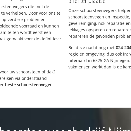
Snel ter plaatse
oorsteenvegers die met de
Onze schoorsteenvegers helpen 
te verhelpen. Door voor ons te
schoorsteenvegen en inspectie,
s op verdere problemen
gevelreiniging, nok reparatie e
voldoende voorraad en kunnen
lekkages opsporen en repareren.
lamiteiten wordt eerst een
repareren de gevonden problem
aak gemaakt voor de definitieve
Bel deze nacht nog met
024-20
regio en omgeving, dus ook in: 
uiteraard in 6525 GA Nijmegen.
vakmensen werkt dan is de kans
voor uw schoorsteen of dak?
bereiken via onderstaand
ver
beste schoorsteenveger
.