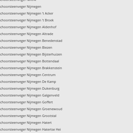
schoorsteenveger Nijmegen
schoorsteenveger Nijmegen 't Acker
schoorsteenveger Nijmegen 't Broek
schoorsteenveger Nijmegen Aldenhof
schoorsteenveger Nijmegen Altrade
schoorsteenveger Nijmegen Benedenstad
schoorsteenveger Nijmegen Biezen
schoorsteenveger Nijmegen Bijsterhuizen
schoorsteenveger Nijmegen Bottendaal
schoorsteenveger Nijmegen Brakkenstein
schoorsteenveger Nijmegen Centrum
schoorsteenveger Nijmegen De Kamp
schoorsteenveger Nijmegen Dukenburg
schoorsteenveger Nijmegen Galgenveld
schoorsteenveger Nijmegen Goffert
 schoorsteenveger Nijmegen Groenewoud
schoorsteenveger Nijmegen Grootstal
schoorsteenveger Nijmegen Hatert
schoorsteenveger Nijmegen Hatertse Hei