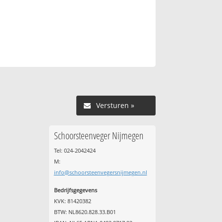
Versturen »
Schoorsteenveger Nijmegen
Tel: 024-2042424
M:
info@schoorsteenvegersnijmegen.nl
Bedrijfsgegevens
KVK: 81420382
BTW: NL8620.828.33.B01