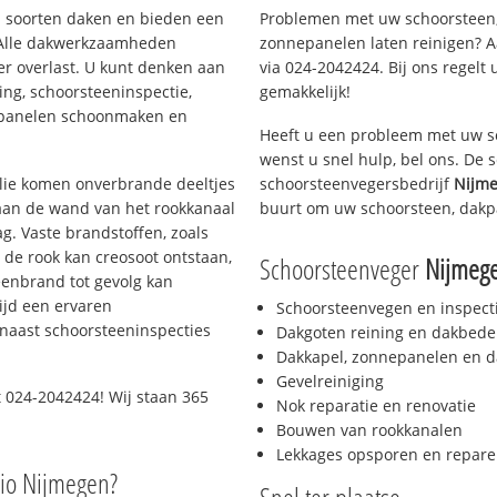
ei soorten daken en bieden een
Problemen met uw schoorsteen,
 Alle dakwerkzaamheden
zonnepanelen laten reinigen? A
er overlast. U kunt denken aan
via 024-2042424. Bij ons regelt 
ing, schoorsteeninspectie,
gemakkelijk!
nepanelen schoonmaken en
Heeft u een probleem met uw s
wenst u snel hulp, bel ons. De
 olie komen onverbrande deeltjes
schoorsteenvegersbedrijf
Nijme
 aan de wand van het rookkanaal
buurt om uw schoorsteen, dakp
g. Vaste brandstoffen, zoals
t de rook kan creosoot ontstaan,
Schoorsteenveger
Nijmeg
enbrand tot gevolg kan
ijd een ervaren
Schoorsteenvegen en inspect
naast schoorsteeninspecties
Dakgoten reining en dakbede
Dakkapel, zonnepanelen en d
Gevelreiniging
 024-2042424! Wij staan 365
Nok reparatie en renovatie
Bouwen van rookkanalen
Lekkages opsporen en repare
gio Nijmegen?