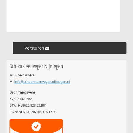
Versturen »
Schoorsteenveger Nijmegen
Tel: 024-2042424
M:
info@schoorsteenvegersnijmegen.nl
Bedrijfsgegevens
KVK: 81420382
BTW: NL8620.828.33.B01
IBAN: NL65 ABNA 0493 9717 93