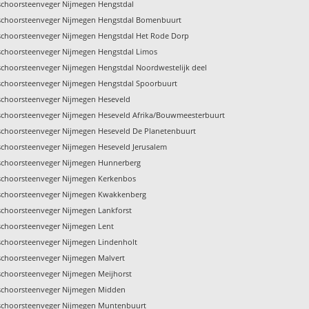
schoorsteenveger Nijmegen Hengstdal
schoorsteenveger Nijmegen Hengstdal Bomenbuurt
schoorsteenveger Nijmegen Hengstdal Het Rode Dorp
schoorsteenveger Nijmegen Hengstdal Limos
schoorsteenveger Nijmegen Hengstdal Noordwestelijk deel
schoorsteenveger Nijmegen Hengstdal Spoorbuurt
schoorsteenveger Nijmegen Heseveld
schoorsteenveger Nijmegen Heseveld Afrika/Bouwmeesterbuurt
schoorsteenveger Nijmegen Heseveld De Planetenbuurt
schoorsteenveger Nijmegen Heseveld Jerusalem
schoorsteenveger Nijmegen Hunnerberg
schoorsteenveger Nijmegen Kerkenbos
schoorsteenveger Nijmegen Kwakkenberg
schoorsteenveger Nijmegen Lankforst
schoorsteenveger Nijmegen Lent
schoorsteenveger Nijmegen Lindenholt
schoorsteenveger Nijmegen Malvert
schoorsteenveger Nijmegen Meijhorst
schoorsteenveger Nijmegen Midden
schoorsteenveger Nijmegen Muntenbuurt