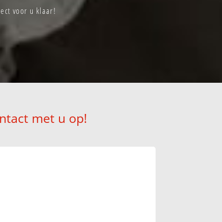
ect voor u klaar!
ntact met u op!