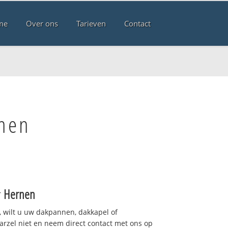
me
Over ons
Tarieven
Contact
rnen
r
Hernen
 wilt u uw dakpannen, dakkapel of
arzel niet en neem direct contact met ons op