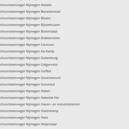
schoorsteenveger Nijmegen Altrade
schoorsteenveger Nijmegen Benedenstad
schoorsteenveger Nijmegen Biezen
schoorsteenveger Nijmegen Bijsterhuizen
schoorsteenveger Nijmegen Bottendaal
schoorsteenveger Nijmegen Brakkenstein
schoorsteenveger Nijmegen Centrum
schoorsteenveger Nijmegen De Kamp
schoorsteenveger Nijmegen Dukenburg
schoorsteenveger Nijmegen Galgenveld
schoorsteenveger Nijmegen Goffert
 schoorsteenveger Nijmegen Groenewoud
schoorsteenveger Nijmegen Grootstal
schoorsteenveger Nijmegen Hatert
schoorsteenveger Nijmegen Hatertse Hei
schoorsteenveger Nijmegen Haven- en industrieterrein
 schoorsteenveger Nijmegen Hazenkamp
schoorsteenveger Nijmegen Hees
schoorsteenveger Nijmegen Heijendaal