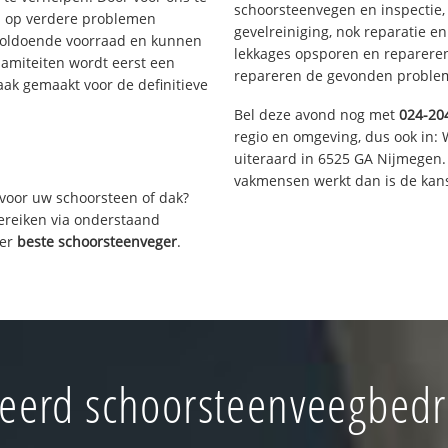
schoorsteenvegen en inspectie,
s op verdere problemen
gevelreiniging, nok reparatie e
voldoende voorraad en kunnen
lekkages opsporen en repareren.
lamiteiten wordt eerst een
repareren de gevonden problem
aak gemaakt voor de definitieve
Bel deze avond nog met
024-20
regio en omgeving, dus ook in: 
uiteraard in 6525 GA Nijmegen.
vakmensen werkt dan is de kans
voor uw schoorsteen of dak?
bereiken via onderstaand
ver
beste schoorsteenveger
.
erd schoorsteenveegbedr