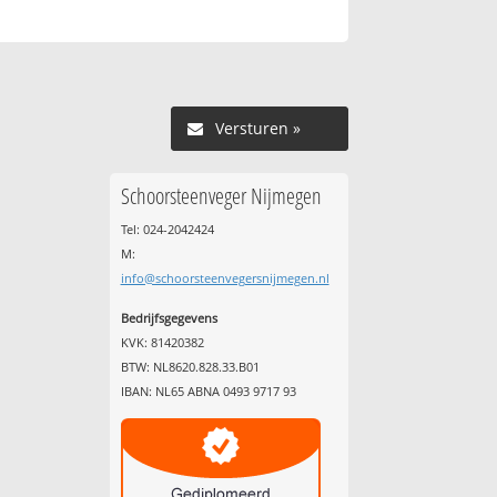
Versturen »
Schoorsteenveger Nijmegen
Tel: 024-2042424
M:
info@schoorsteenvegersnijmegen.nl
Bedrijfsgegevens
KVK: 81420382
BTW: NL8620.828.33.B01
IBAN: NL65 ABNA 0493 9717 93