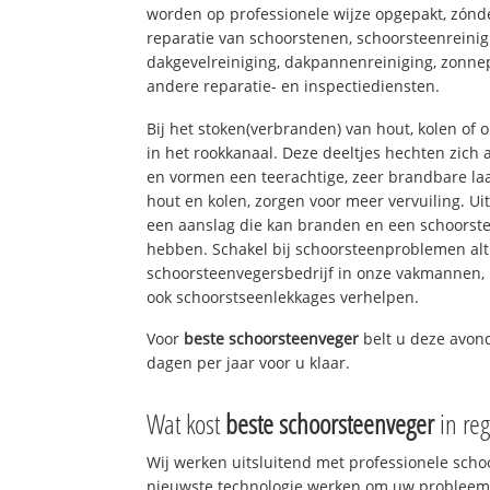
worden op professionele wijze opgepakt, zónd
reparatie van schoorstenen, schoorsteenreinig
dakgevelreiniging, dakpannenreiniging, zon
andere reparatie- en inspectiediensten.
Bij het stoken(verbranden) van hout, kolen of
in het rookkanaal. Deze deeltjes hechten zich
en vormen een teerachtige, zeer brandbare laa
hout en kolen, zorgen voor meer vervuiling. Ui
een aanslag die kan branden en een schoorste
hebben. Schakel bij schoorsteenproblemen alt
schoorsteenvegersbedrijf in onze vakmannen, 
ook schoorstseenlekkages verhelpen.
Voor
beste schoorsteenveger
belt u deze avon
dagen per jaar voor u klaar.
Wat kost
beste schoorsteenveger
in re
Wij werken uitsluitend met professionele sch
nieuwste technologie werken om uw probleem 