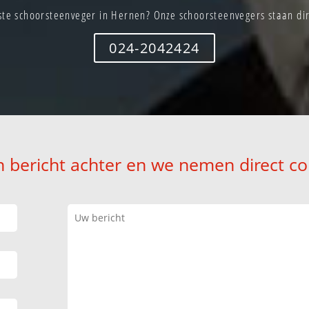
te schoorsteenveger in Hernen? Onze schoorsteenvegers staan dir
024-2042424
n bericht achter en we nemen direct co