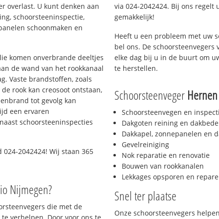
er overlast. U kunt denken aan
via 024-2042424. Bij ons regelt 
ing, schoorsteeninspectie,
gemakkelijk!
nepanelen schoonmaken en
Heeft u een probleem met uw s
bel ons. De schoorsteenvegers 
 olie komen onverbrande deeltjes
elke dag bij u in de buurt om 
 aan de wand van het rookkanaal
te herstellen.
g. Vaste brandstoffen, zoals
t de rook kan creosoot ontstaan,
Schoorsteenveger
Hernen
enbrand tot gevolg kan
ijd een ervaren
Schoorsteenvegen en inspect
naast schoorsteeninspecties
Dakgoten reining en dakbede
Dakkapel, zonnepanelen en d
Gevelreiniging
d 024-2042424! Wij staan 365
Nok reparatie en renovatie
Bouwen van rookkanalen
Lekkages opsporen en repare
gio Nijmegen?
Snel ter plaatse
oorsteenvegers die met de
Onze schoorsteenvegers helpen 
te verhelpen. Door voor ons te