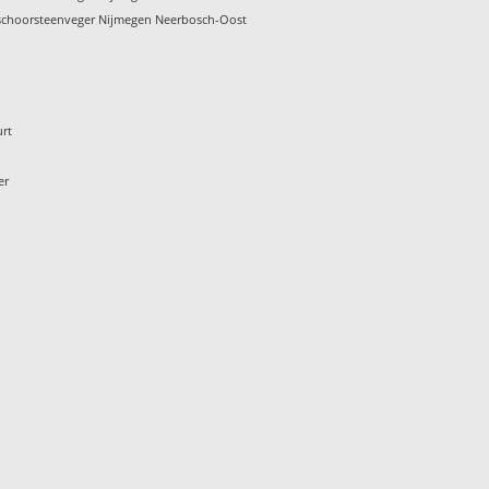
schoorsteenveger Nijmegen Neerbosch-Oost
urt
er