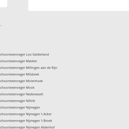
.
schoorsteenveger Loo Gelderland
schoorsteenveger Malden
schoorsteenveger Millingen aan de Rijn
schoorsteenveger Milsbeek
schoorsteenveger Molenhoek
schoorsteenveger Mook
schoorsteenveger Nederasselt
schoorsteenveger Niftrik
schoorsteenveger Nijmegen
schoorsteenveger Nijmegen 't Acker
schoorsteenveger Nijmegen 't Broek
schoorsteenveger Nijmegen Aldenhof