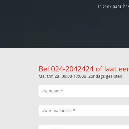
Op zoek naar bes
Bel 024-2042424 of laat ee
Ma. t/m Za. 09:00-17:00u, Zondags gesloten.