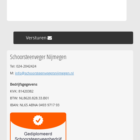
Versturen »
Schoorsteenveger Nijmegen
Tel: 024-2042424
M:
info@schoorsteenvegersnijmegen.nl
Bedrijfsgegevens
KVK: 81420382
BTW: NL8620.828.33.B01
IBAN: NL65 ABNA 0493 9717 93